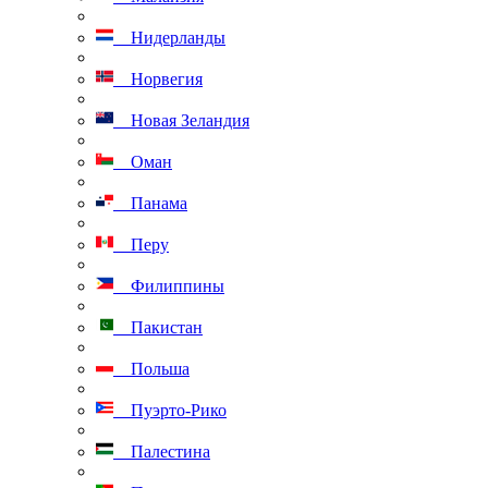
Нидерланды
Норвегия
Новая Зеландия
Оман
Панама
Перу
Филиппины
Пакистан
Польша
Пуэрто-Рико
Палестина