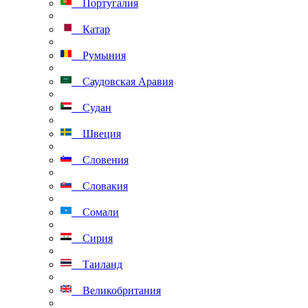
Португалия
Катар
Румыния
Саудовская Аравия
Судан
Швеция
Словения
Словакия
Сомали
Сирия
Таиланд
Великобритания