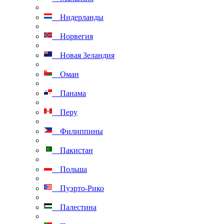
Нидерланды
Норвегия
Новая Зеландия
Оман
Панама
Перу
Филиппины
Пакистан
Польша
Пуэрто-Рико
Палестина