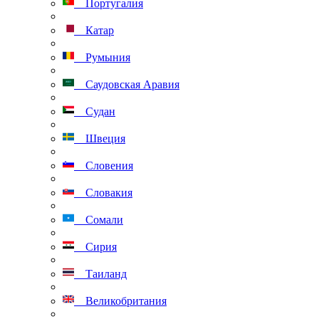
Португалия
Катар
Румыния
Саудовская Аравия
Судан
Швеция
Словения
Словакия
Сомали
Сирия
Таиланд
Великобритания