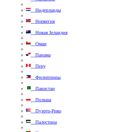
Нидерланды
Норвегия
Новая Зеландия
Оман
Панама
Перу
Филиппины
Пакистан
Польша
Пуэрто-Рико
Палестина