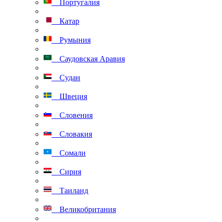
Португалия
Катар
Румыния
Саудовская Аравия
Судан
Швеция
Словения
Словакия
Сомали
Сирия
Таиланд
Великобритания