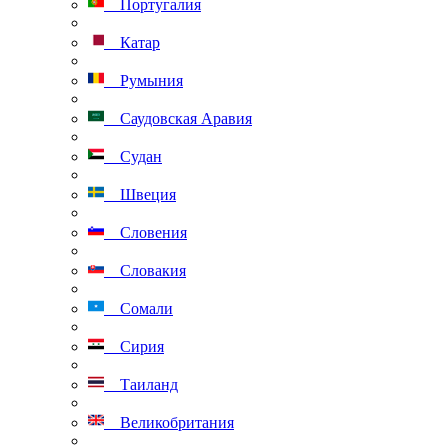
Португалия
Катар
Румыния
Саудовская Аравия
Судан
Швеция
Словения
Словакия
Сомали
Сирия
Таиланд
Великобритания