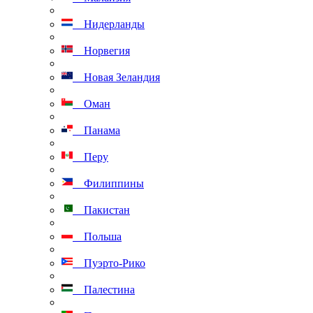
Нидерланды
Норвегия
Новая Зеландия
Оман
Панама
Перу
Филиппины
Пакистан
Польша
Пуэрто-Рико
Палестина