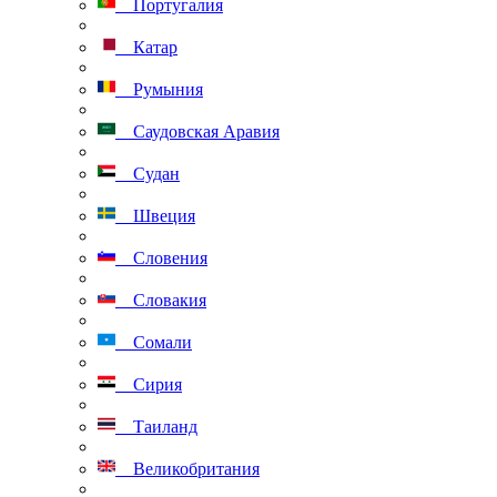
Португалия
Катар
Румыния
Саудовская Аравия
Судан
Швеция
Словения
Словакия
Сомали
Сирия
Таиланд
Великобритания