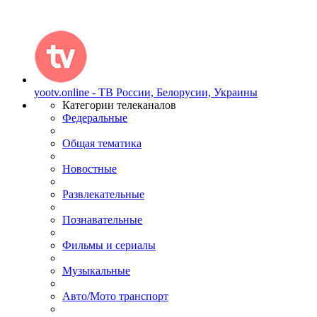
yootv.online - ТВ России, Белорусии, Украины
Категории телеканалов
Федеральные
Общая тематика
Новостные
Развлекательные
Познавательные
Фильмы и сериалы
Музыкальные
Авто/Мото транспорт