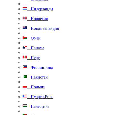
Нидерланды
Норвегия
Новая Зеландия
Оман
Панама
Перу
Филиппины
Пакистан
Польша
Пуэрто-Рико
Палестина