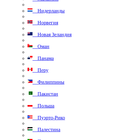
Нидерланды
Норвегия
Новая Зеландия
Оман
Панама
Перу
Филиппины
Пакистан
Польша
Пуэрто-Рико
Палестина