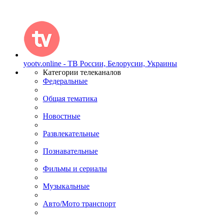
yootv.online - ТВ России, Белорусии, Украины
Категории телеканалов
Федеральные
Общая тематика
Новостные
Развлекательные
Познавательные
Фильмы и сериалы
Музыкальные
Авто/Мото транспорт