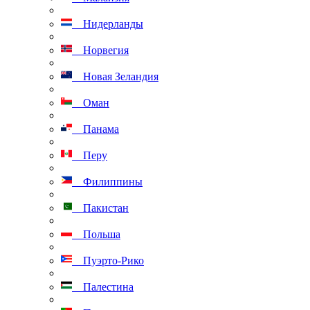
Нидерланды
Норвегия
Новая Зеландия
Оман
Панама
Перу
Филиппины
Пакистан
Польша
Пуэрто-Рико
Палестина