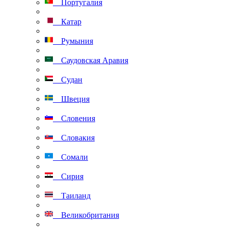
Португалия
Катар
Румыния
Саудовская Аравия
Судан
Швеция
Словения
Словакия
Сомали
Сирия
Таиланд
Великобритания