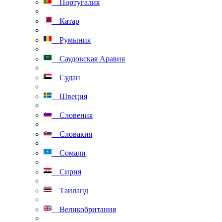
Португалия
Катар
Румыния
Саудовская Аравия
Судан
Швеция
Словения
Словакия
Сомали
Сирия
Таиланд
Великобритания