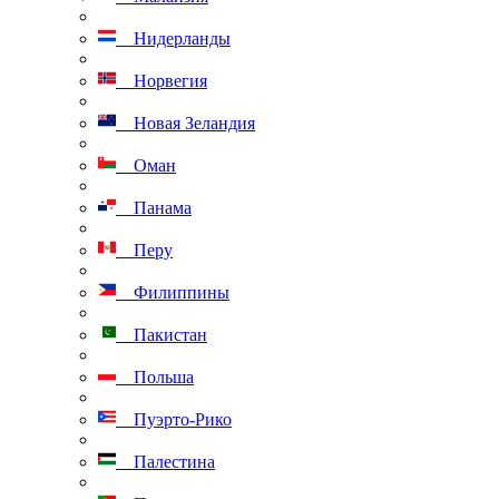
Нидерланды
Норвегия
Новая Зеландия
Оман
Панама
Перу
Филиппины
Пакистан
Польша
Пуэрто-Рико
Палестина