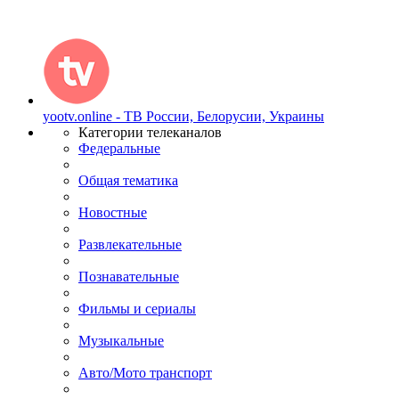
yootv.online - ТВ России, Белорусии, Украины
Категории телеканалов
Федеральные
Общая тематика
Новостные
Развлекательные
Познавательные
Фильмы и сериалы
Музыкальные
Авто/Мото транспорт