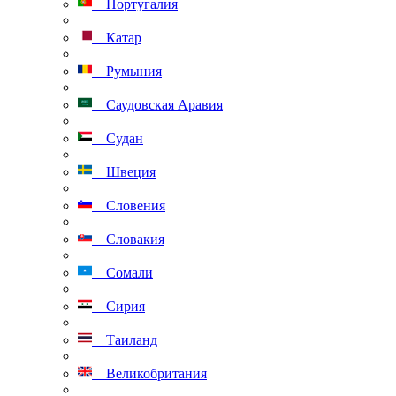
Португалия
Катар
Румыния
Саудовская Аравия
Судан
Швеция
Словения
Словакия
Сомали
Сирия
Таиланд
Великобритания