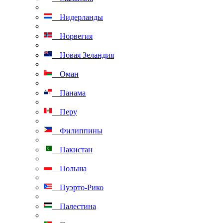
Нидерланды
Норвегия
Новая Зеландия
Оман
Панама
Перу
Филиппины
Пакистан
Польша
Пуэрто-Рико
Палестина