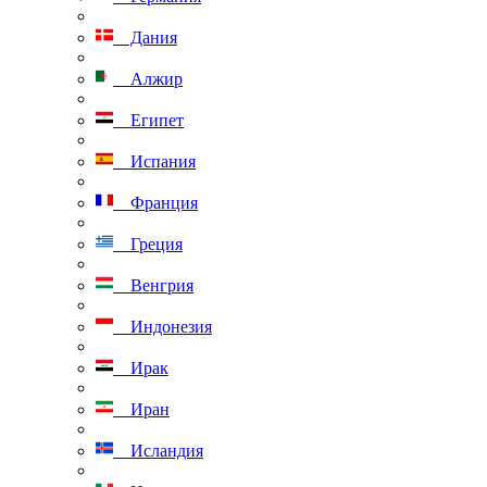
Дания
Алжир
Египет
Испания
Франция
Греция
Венгрия
Индонезия
Ирак
Иран
Исландия