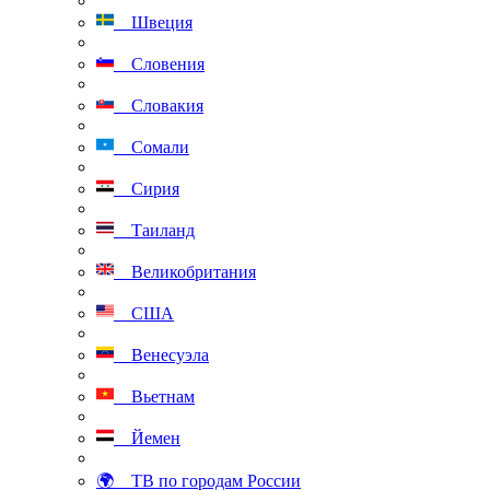
Швеция
Словения
Словакия
Сомали
Сирия
Таиланд
Великобритания
США
Венесуэла
Вьетнам
Йемен
🌍 ТВ по городам России