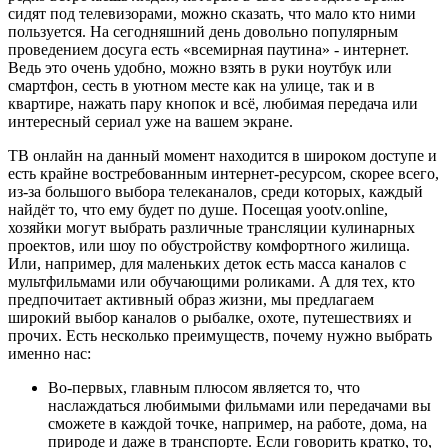
сидят под телевизорами, можно сказать, что мало кто ними
пользуется. На сегодняшний день довольно популярным
проведением досуга есть «всемирная паутина» - интернет.
Ведь это очень удобно, можно взять в руки ноутбук или
смартфон, сесть в уютном месте как на улице, так и в
квартире, нажать пару кнопок и всё, любимая передача или
интересный сериал уже на вашем экране.
ТВ онлайн на данный момент находится в широком доступе и
есть крайне востребованным интернет-ресурсом, скорее всего,
из-за большого выбора телеканалов, среди которых, каждый
найдёт то, что ему будет по душе. Посещая yootv.online,
хозяйки могут выбрать различные трансляции кулинарных
проектов, или шоу по обустройству комфортного жилища.
Или, например, для маленьких деток есть масса каналов с
мультфильмами или обучающими роликами. А для тех, кто
предпочитает активный образ жизни, мы предлагаем
широкий выбор каналов о рыбалке, охоте, путешествиях и
прочих. Есть несколько преимуществ, почему нужно выбрать
именно нас:
Во-первых, главным плюсом является то, что
наслаждаться любимыми фильмами или передачами вы
сможете в каждой точке, например, на работе, дома, на
природе и даже в транспорте. Если говорить кратко, то,