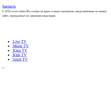
Закрыть
© 2026 yootv.online Все ссылки на аудио и видео материалы, представленные на нашем
сайте, принадлежат их законным владельцам.
Live TV
Music TV
Kino TV
Kids TV
Sport TV
<