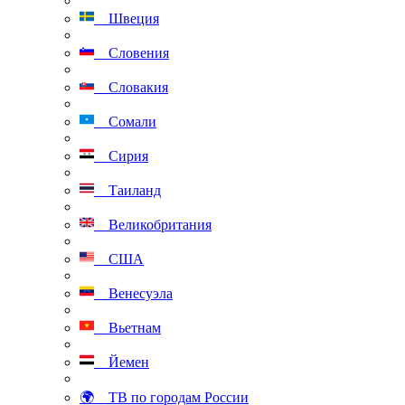
Швеция
Словения
Словакия
Сомали
Сирия
Таиланд
Великобритания
США
Венесуэла
Вьетнам
Йемен
🌍 ТВ по городам России