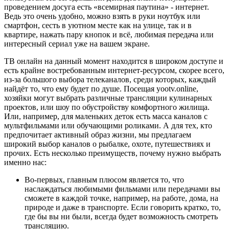
проведением досуга есть «всемирная паутина» - интернет.
Ведь это очень удобно, можно взять в руки ноутбук или
смартфон, сесть в уютном месте как на улице, так и в
квартире, нажать пару кнопок и всё, любимая передача или
интересный сериал уже на вашем экране.
ТВ онлайн на данный момент находится в широком доступе и
есть крайне востребованным интернет-ресурсом, скорее всего,
из-за большого выбора телеканалов, среди которых, каждый
найдёт то, что ему будет по душе. Посещая yootv.online,
хозяйки могут выбрать различные трансляции кулинарных
проектов, или шоу по обустройству комфортного жилища.
Или, например, для маленьких деток есть масса каналов с
мультфильмами или обучающими роликами. А для тех, кто
предпочитает активный образ жизни, мы предлагаем
широкий выбор каналов о рыбалке, охоте, путешествиях и
прочих. Есть несколько преимуществ, почему нужно выбрать
именно нас:
Во-первых, главным плюсом является то, что
наслаждаться любимыми фильмами или передачами вы
сможете в каждой точке, например, на работе, дома, на
природе и даже в транспорте. Если говорить кратко, то,
где бы вы ни были, всегда будет возможность смотреть
трансляцию.