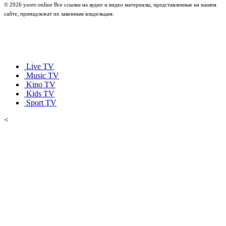
© 2026 yootv.online Все ссылки на аудио и видео материалы, представленные на нашем
сайте, принадлежат их законным владельцам.
Live TV
Music TV
Kino TV
Kids TV
Sport TV
<