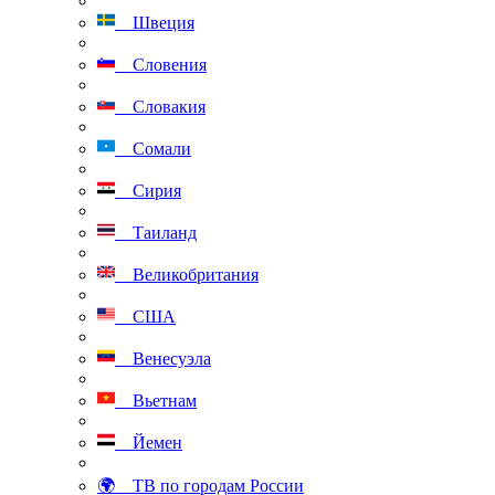
Швеция
Словения
Словакия
Сомали
Сирия
Таиланд
Великобритания
США
Венесуэла
Вьетнам
Йемен
🌍 ТВ по городам России