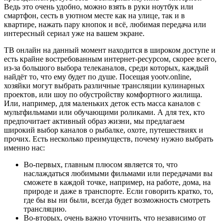
Ведь это очень удобно, можно взять в руки ноутбук или
смартфон, сесть в уютном месте как на улице, так и в
квартире, нажать пару кнопок и всё, любимая передача или
интересный сериал уже на вашем экране.
ТВ онлайн на данный момент находится в широком доступе и
есть крайне востребованным интернет-ресурсом, скорее всего,
из-за большого выбора телеканалов, среди которых, каждый
найдёт то, что ему будет по душе. Посещая yootv.online,
хозяйки могут выбрать различные трансляции кулинарных
проектов, или шоу по обустройству комфортного жилища.
Или, например, для маленьких деток есть масса каналов с
мультфильмами или обучающими роликами. А для тех, кто
предпочитает активный образ жизни, мы предлагаем
широкий выбор каналов о рыбалке, охоте, путешествиях и
прочих. Есть несколько преимуществ, почему нужно выбрать
именно нас:
Во-первых, главным плюсом является то, что
наслаждаться любимыми фильмами или передачами вы
сможете в каждой точке, например, на работе, дома, на
природе и даже в транспорте. Если говорить кратко, то,
где бы вы ни были, всегда будет возможность смотреть
трансляцию.
Во-вторых, очень важно уточнить, что независимо от