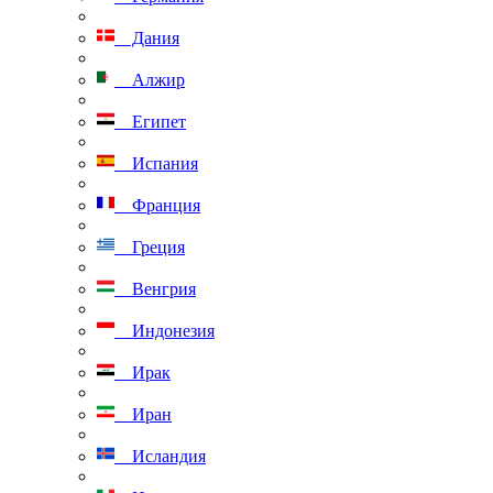
Дания
Алжир
Египет
Испания
Франция
Греция
Венгрия
Индонезия
Ирак
Иран
Исландия