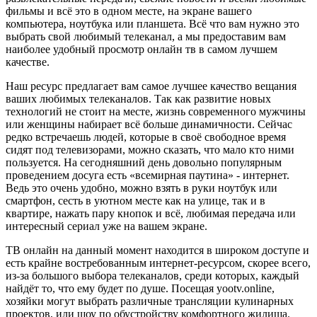
фильмы и всё это в одном месте, на экране вашего
компьютера, ноутбука или планшета. Всё что вам нужно это
выбрать свой любимый телеканал, а мы предоставим вам
наиболее удобный просмотр онлайн тв в самом лучшем
качестве.
Наш ресурс предлагает вам самое лучшее качество вещания
ваших любимых телеканалов. Так как развитие новых
технологий не стоит на месте, жизнь современного мужчины
или женщины набирает всё больше динамичности. Сейчас
редко встречаешь людей, которые в своё свободное время
сидят под телевизорами, можно сказать, что мало кто ними
пользуется. На сегодняшний день довольно популярным
проведением досуга есть «всемирная паутина» - интернет.
Ведь это очень удобно, можно взять в руки ноутбук или
смартфон, сесть в уютном месте как на улице, так и в
квартире, нажать пару кнопок и всё, любимая передача или
интересный сериал уже на вашем экране.
ТВ онлайн на данный момент находится в широком доступе и
есть крайне востребованным интернет-ресурсом, скорее всего,
из-за большого выбора телеканалов, среди которых, каждый
найдёт то, что ему будет по душе. Посещая yootv.online,
хозяйки могут выбрать различные трансляции кулинарных
проектов, или шоу по обустройству комфортного жилища.