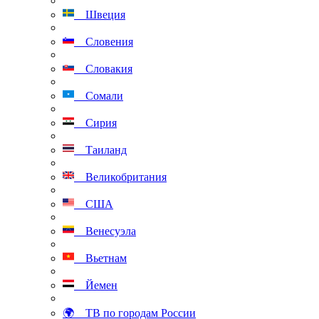
Швеция
Словения
Словакия
Сомали
Сирия
Таиланд
Великобритания
США
Венесуэла
Вьетнам
Йемен
🌍 ТВ по городам России