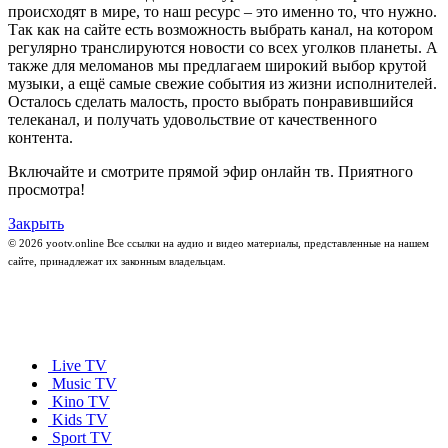
происходят в мире, то наш ресурс – это именно то, что нужно.
Так как на сайте есть возможность выбрать канал, на котором
регулярно транслируются новости со всех уголков планеты. А
также для меломанов мы предлагаем широкий выбор крутой
музыки, а ещё самые свежие события из жизни исполнителей.
Осталось сделать малость, просто выбрать понравившийся
телеканал, и получать удовольствие от качественного
контента.
Включайте и смотрите прямой эфир онлайн тв. Приятного
просмотра!
Закрыть
© 2026 yootv.online Все ссылки на аудио и видео материалы, представленные на нашем
сайте, принадлежат их законным владельцам.
Live TV
Music TV
Kino TV
Kids TV
Sport TV