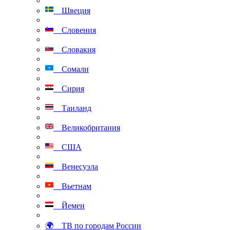
Швеция
Словения
Словакия
Сомали
Сирия
Таиланд
Великобритания
США
Венесуэла
Вьетнам
Йемен
🌍 ТВ по городам России