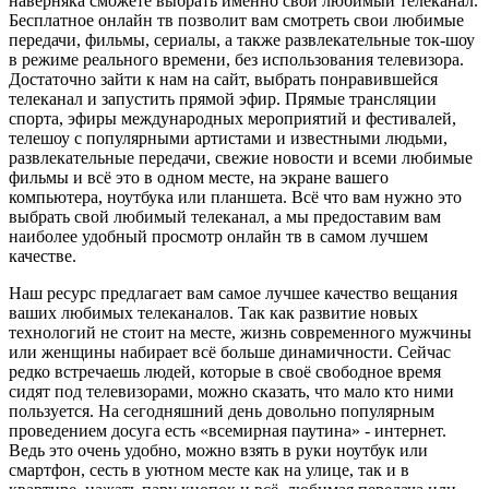
наверняка сможете выбрать именно свой любимый телеканал.
Бесплатное онлайн тв позволит вам смотреть свои любимые
передачи, фильмы, сериалы, а также развлекательные ток-шоу
в режиме реального времени, без использования телевизора.
Достаточно зайти к нам на сайт, выбрать понравившейся
телеканал и запустить прямой эфир. Прямые трансляции
спорта, эфиры международных мероприятий и фестивалей,
телешоу с популярными артистами и известными людьми,
развлекательные передачи, свежие новости и всеми любимые
фильмы и всё это в одном месте, на экране вашего
компьютера, ноутбука или планшета. Всё что вам нужно это
выбрать свой любимый телеканал, а мы предоставим вам
наиболее удобный просмотр онлайн тв в самом лучшем
качестве.
Наш ресурс предлагает вам самое лучшее качество вещания
ваших любимых телеканалов. Так как развитие новых
технологий не стоит на месте, жизнь современного мужчины
или женщины набирает всё больше динамичности. Сейчас
редко встречаешь людей, которые в своё свободное время
сидят под телевизорами, можно сказать, что мало кто ними
пользуется. На сегодняшний день довольно популярным
проведением досуга есть «всемирная паутина» - интернет.
Ведь это очень удобно, можно взять в руки ноутбук или
смартфон, сесть в уютном месте как на улице, так и в