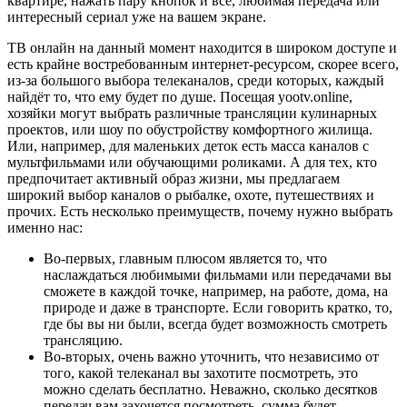
квартире, нажать пару кнопок и всё, любимая передача или
интересный сериал уже на вашем экране.
ТВ онлайн на данный момент находится в широком доступе и
есть крайне востребованным интернет-ресурсом, скорее всего,
из-за большого выбора телеканалов, среди которых, каждый
найдёт то, что ему будет по душе. Посещая yootv.online,
хозяйки могут выбрать различные трансляции кулинарных
проектов, или шоу по обустройству комфортного жилища.
Или, например, для маленьких деток есть масса каналов с
мультфильмами или обучающими роликами. А для тех, кто
предпочитает активный образ жизни, мы предлагаем
широкий выбор каналов о рыбалке, охоте, путешествиях и
прочих. Есть несколько преимуществ, почему нужно выбрать
именно нас:
Во-первых, главным плюсом является то, что
наслаждаться любимыми фильмами или передачами вы
сможете в каждой точке, например, на работе, дома, на
природе и даже в транспорте. Если говорить кратко, то,
где бы вы ни были, всегда будет возможность смотреть
трансляцию.
Во-вторых, очень важно уточнить, что независимо от
того, какой телеканал вы захотите посмотреть, это
можно сделать бесплатно. Неважно, сколько десятков
передач вам захочется посмотреть, сумма будет