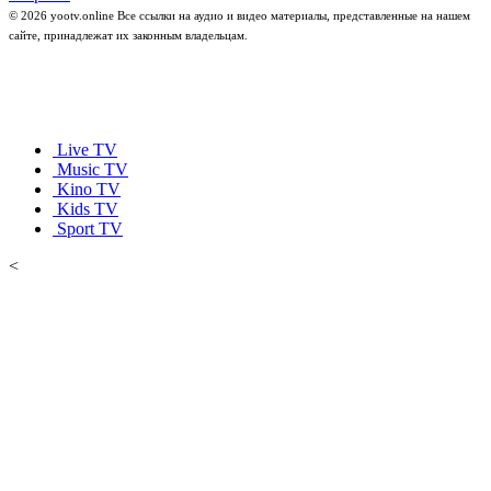
© 2026 yootv.online Все ссылки на аудио и видео материалы, представленные на нашем
сайте, принадлежат их законным владельцам.
Live TV
Music TV
Kino TV
Kids TV
Sport TV
<