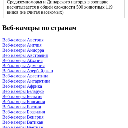
Средиземноморья и Динарского нагорья в зоопарке
насчитывается в общей сложности 500 животных 119
видов (не считая насекомых).
Веб-камеры по странам
Веб-камеры Австрия
Веб-камеры Англия
Веб-камеры Андорра
Веб-камеры Австралия
Веб-камеры Абхазия
Веб-камеры Армения
Веб-камеры Азербайджан
Веб-камеры Аргентина
Веб-камеры Антарктика
Веб-камеры Африка
Веб-камеры Беларусь
Веб-камеры Бельгия
Веб-камеры Болгария
Веб-камеры Босния
Веб-камеры Бразилия
Веб-камеры Венгрия
Веб-камеры Ватикан
Веб-камеры Вьетнам