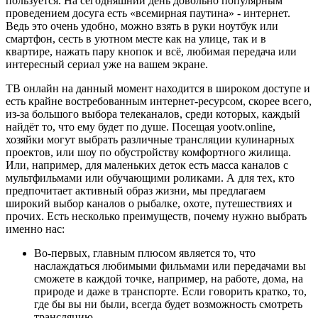
пользуется. На сегодняшний день довольно популярным
проведением досуга есть «всемирная паутина» - интернет.
Ведь это очень удобно, можно взять в руки ноутбук или
смартфон, сесть в уютном месте как на улице, так и в
квартире, нажать пару кнопок и всё, любимая передача или
интересный сериал уже на вашем экране.
ТВ онлайн на данный момент находится в широком доступе и
есть крайне востребованным интернет-ресурсом, скорее всего,
из-за большого выбора телеканалов, среди которых, каждый
найдёт то, что ему будет по душе. Посещая yootv.online,
хозяйки могут выбрать различные трансляции кулинарных
проектов, или шоу по обустройству комфортного жилища.
Или, например, для маленьких деток есть масса каналов с
мультфильмами или обучающими роликами. А для тех, кто
предпочитает активный образ жизни, мы предлагаем
широкий выбор каналов о рыбалке, охоте, путешествиях и
прочих. Есть несколько преимуществ, почему нужно выбрать
именно нас:
Во-первых, главным плюсом является то, что
наслаждаться любимыми фильмами или передачами вы
сможете в каждой точке, например, на работе, дома, на
природе и даже в транспорте. Если говорить кратко, то,
где бы вы ни были, всегда будет возможность смотреть
трансляцию.