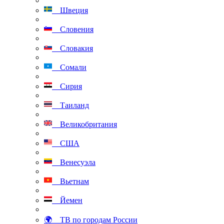
Швеция
Словения
Словакия
Сомали
Сирия
Таиланд
Великобритания
США
Венесуэла
Вьетнам
Йемен
🌍 ТВ по городам России