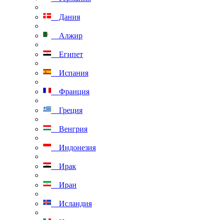
Дания
Алжир
Египет
Испания
Франция
Греция
Венгрия
Индонезия
Ирак
Иран
Исландия