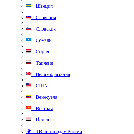
Швеция
Словения
Словакия
Сомали
Сирия
Таиланд
Великобритания
США
Венесуэла
Вьетнам
Йемен
🌍 ТВ по городам России