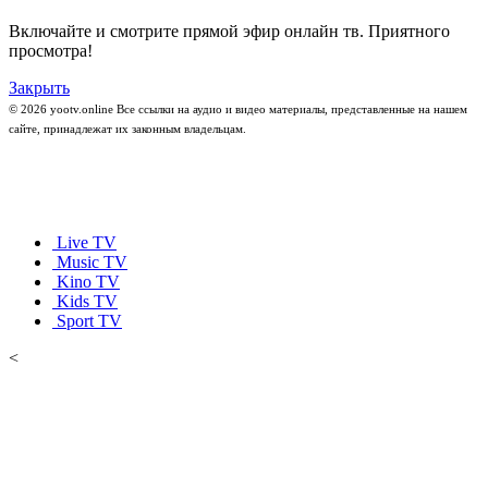
Включайте и смотрите прямой эфир онлайн тв. Приятного
просмотра!
Закрыть
© 2026 yootv.online Все ссылки на аудио и видео материалы, представленные на нашем
сайте, принадлежат их законным владельцам.
Live TV
Music TV
Kino TV
Kids TV
Sport TV
<