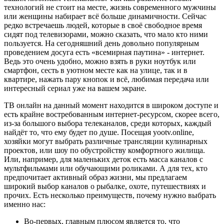
технологий не стоит на месте, жизнь современного мужчины
или женщины набирает всё больше динамичности. Сейчас
редко встречаешь людей, которые в своё свободное время
сидят под телевизорами, можно сказать, что мало кто ними
пользуется. На сегодняшний день довольно популярным
проведением досуга есть «всемирная паутина» - интернет.
Ведь это очень удобно, можно взять в руки ноутбук или
смартфон, сесть в уютном месте как на улице, так и в
квартире, нажать пару кнопок и всё, любимая передача или
интересный сериал уже на вашем экране.
ТВ онлайн на данный момент находится в широком доступе и
есть крайне востребованным интернет-ресурсом, скорее всего,
из-за большого выбора телеканалов, среди которых, каждый
найдёт то, что ему будет по душе. Посещая yootv.online,
хозяйки могут выбрать различные трансляции кулинарных
проектов, или шоу по обустройству комфортного жилища.
Или, например, для маленьких деток есть масса каналов с
мультфильмами или обучающими роликами. А для тех, кто
предпочитает активный образ жизни, мы предлагаем
широкий выбор каналов о рыбалке, охоте, путешествиях и
прочих. Есть несколько преимуществ, почему нужно выбрать
именно нас:
Во-первых, главным плюсом является то, что