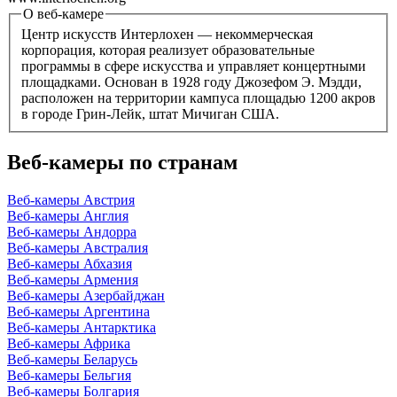
О веб-камере
Центр искусств Интерлохен — некоммерческая
корпорация, которая реализует образовательные
программы в сфере искусства и управляет концертными
площадками. Основан в 1928 году Джозефом Э. Мэдди,
расположен на территории кампуса площадью 1200 акров
в городе Грин-Лейк, штат Мичиган США.
Веб-камеры по странам
Веб-камеры Австрия
Веб-камеры Англия
Веб-камеры Андорра
Веб-камеры Австралия
Веб-камеры Абхазия
Веб-камеры Армения
Веб-камеры Азербайджан
Веб-камеры Аргентина
Веб-камеры Антарктика
Веб-камеры Африка
Веб-камеры Беларусь
Веб-камеры Бельгия
Веб-камеры Болгария