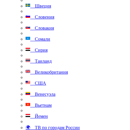
Швеция
Словения
Словакия
Сомали
Сирия
Таиланд
Великобритания
США
Венесуэла
Вьетнам
Йемен
🌍 ТВ по городам России