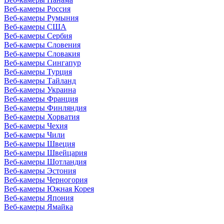
Веб-камеры Россия
Веб-камеры Румыния
Веб-камеры США
Веб-камеры Сербия
Веб-камеры Словения
Веб-камеры Словакия
Веб-камеры Сингапур
Веб-камеры Турция
Веб-камеры Тайланд
Веб-камеры Украина
Веб-камеры Франция
Веб-камеры Финляндия
Веб-камеры Хорватия
Веб-камеры Чехия
Веб-камеры Чили
Веб-камеры Швеция
Веб-камеры Швейцария
Веб-камеры Шотландия
Веб-камеры Эстония
Веб-камеры Черногория
Веб-камеры Южная Корея
Веб-камеры Япония
Веб-камеры Ямайка