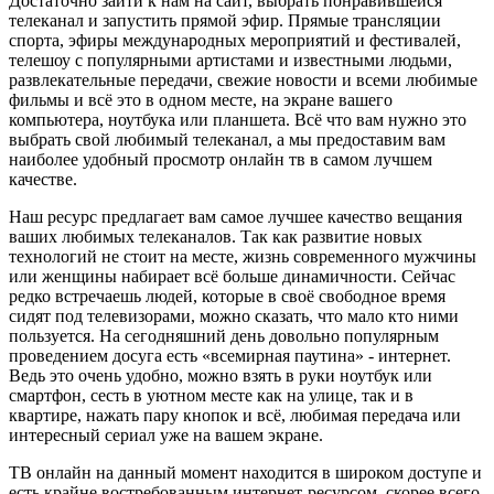
Достаточно зайти к нам на сайт, выбрать понравившейся
телеканал и запустить прямой эфир. Прямые трансляции
спорта, эфиры международных мероприятий и фестивалей,
телешоу с популярными артистами и известными людьми,
развлекательные передачи, свежие новости и всеми любимые
фильмы и всё это в одном месте, на экране вашего
компьютера, ноутбука или планшета. Всё что вам нужно это
выбрать свой любимый телеканал, а мы предоставим вам
наиболее удобный просмотр онлайн тв в самом лучшем
качестве.
Наш ресурс предлагает вам самое лучшее качество вещания
ваших любимых телеканалов. Так как развитие новых
технологий не стоит на месте, жизнь современного мужчины
или женщины набирает всё больше динамичности. Сейчас
редко встречаешь людей, которые в своё свободное время
сидят под телевизорами, можно сказать, что мало кто ними
пользуется. На сегодняшний день довольно популярным
проведением досуга есть «всемирная паутина» - интернет.
Ведь это очень удобно, можно взять в руки ноутбук или
смартфон, сесть в уютном месте как на улице, так и в
квартире, нажать пару кнопок и всё, любимая передача или
интересный сериал уже на вашем экране.
ТВ онлайн на данный момент находится в широком доступе и
есть крайне востребованным интернет-ресурсом, скорее всего,