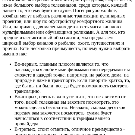
из-за большого выбора телеканалов, среди которых, каждый
найдёт то, что ему будет по душе. Посещая yootv.online,
хозяйки могут выбрать различные трансляции кулинарных
проектов, или шоу по обустройству комфортного жилища.
Или, например, для маленьких деток есть масса каналов с
мультфильмами или обучающими роликами. А для тех, кто
предпочитает активный образ жизни, мы предлагаем
широкий выбор каналов о рыбалке, охоте, путешествиях и
прочих. Есть несколько преимуществ, почему нужно выбрать
именно нас:
Во-первых, главным плюсом является то, что
наслаждаться любимыми фильмами или передачами вы
сможете в каждой точке, например, на работе, дома, на
природе и даже в транспорте. Если говорить кратко, то,
где бы вы ни были, всегда будет возможность смотреть
трансляцию.
Во-вторых, очень важно уточнить, что независимо от
того, какой телеканал вы захотите посмотреть, это
можно сделать бесплатно. Неважно, сколько десятков
передач вам захочется посмотреть, сумма будет
начисляться в соответствии к тарифам вашего
провайдера.
В-третьих, стоит отметить, отличное преимущество -
почти все телеканалы проводят трансляции