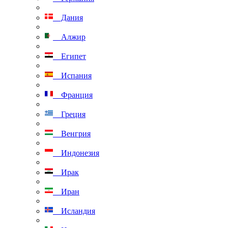
Дания
Алжир
Египет
Испания
Франция
Греция
Венгрия
Индонезия
Ирак
Иран
Исландия