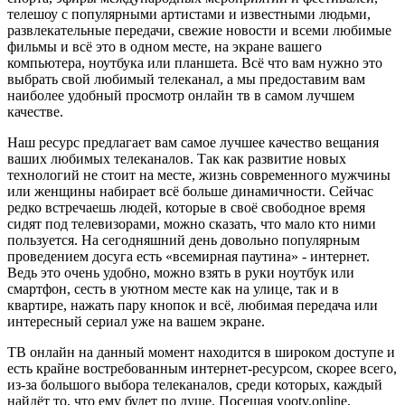
телешоу с популярными артистами и известными людьми,
развлекательные передачи, свежие новости и всеми любимые
фильмы и всё это в одном месте, на экране вашего
компьютера, ноутбука или планшета. Всё что вам нужно это
выбрать свой любимый телеканал, а мы предоставим вам
наиболее удобный просмотр онлайн тв в самом лучшем
качестве.
Наш ресурс предлагает вам самое лучшее качество вещания
ваших любимых телеканалов. Так как развитие новых
технологий не стоит на месте, жизнь современного мужчины
или женщины набирает всё больше динамичности. Сейчас
редко встречаешь людей, которые в своё свободное время
сидят под телевизорами, можно сказать, что мало кто ними
пользуется. На сегодняшний день довольно популярным
проведением досуга есть «всемирная паутина» - интернет.
Ведь это очень удобно, можно взять в руки ноутбук или
смартфон, сесть в уютном месте как на улице, так и в
квартире, нажать пару кнопок и всё, любимая передача или
интересный сериал уже на вашем экране.
ТВ онлайн на данный момент находится в широком доступе и
есть крайне востребованным интернет-ресурсом, скорее всего,
из-за большого выбора телеканалов, среди которых, каждый
найдёт то, что ему будет по душе. Посещая yootv.online,