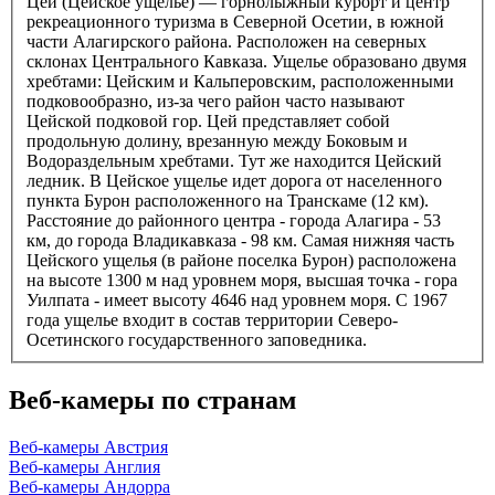
Цей (Цейское ущелье) — горнолыжный курорт и центр
рекреационного туризма в Северной Осетии, в южной
части Алагирского района. Расположен на северных
склонах Центрального Кавказа. Ущелье образовано двумя
хребтами: Цейским и Кальперовским, расположенными
подковообразно, из-за чего район часто называют
Цейской подковой гор. Цей представляет собой
продольную долину, врезанную между Боковым и
Водораздельным хребтами. Тут же находится Цейский
ледник. В Цейское ущелье идет дорога от населенного
пункта Бурон расположенного на Транскаме (12 км).
Расстояние до районного центра - города Алагира - 53
км, до города Владикавказа - 98 км. Самая нижняя часть
Цейского ущелья (в районе поселка Бурон) расположена
на высоте 1300 м над уровнем моря, высшая точка - гора
Уилпата - имеет высоту 4646 над уровнем моря. С 1967
года ущелье входит в состав территории Северо-
Осетинского государственного заповедника.
Веб-камеры по странам
Веб-камеры Австрия
Веб-камеры Англия
Веб-камеры Андорра