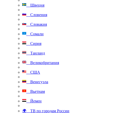
Швеция
Словения
Словакия
Сомали
Сирия
Таиланд
Великобритания
США
Венесуэла
Вьетнам
Йемен
🌍 ТВ по городам России