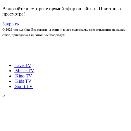
Включайте и смотрите прямой эфир онлайн тв. Приятного
просмотра!
Закрыть
© 2026 yootv.online Все ссылки на аудио и видео материалы, представленные на нашем
сайте, принадлежат их законным владельцам.
Live TV
Music TV
Kino TV
Kids TV
Sport TV
<