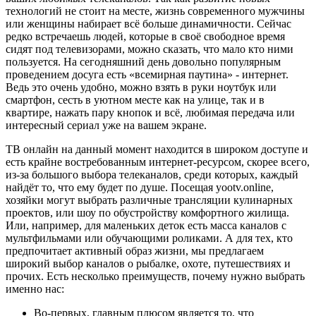
технологий не стоит на месте, жизнь современного мужчины
или женщины набирает всё больше динамичности. Сейчас
редко встречаешь людей, которые в своё свободное время
сидят под телевизорами, можно сказать, что мало кто ними
пользуется. На сегодняшний день довольно популярным
проведением досуга есть «всемирная паутина» - интернет.
Ведь это очень удобно, можно взять в руки ноутбук или
смартфон, сесть в уютном месте как на улице, так и в
квартире, нажать пару кнопок и всё, любимая передача или
интересный сериал уже на вашем экране.
ТВ онлайн на данный момент находится в широком доступе и
есть крайне востребованным интернет-ресурсом, скорее всего,
из-за большого выбора телеканалов, среди которых, каждый
найдёт то, что ему будет по душе. Посещая yootv.online,
хозяйки могут выбрать различные трансляции кулинарных
проектов, или шоу по обустройству комфортного жилища.
Или, например, для маленьких деток есть масса каналов с
мультфильмами или обучающими роликами. А для тех, кто
предпочитает активный образ жизни, мы предлагаем
широкий выбор каналов о рыбалке, охоте, путешествиях и
прочих. Есть несколько преимуществ, почему нужно выбрать
именно нас:
Во-первых, главным плюсом является то, что