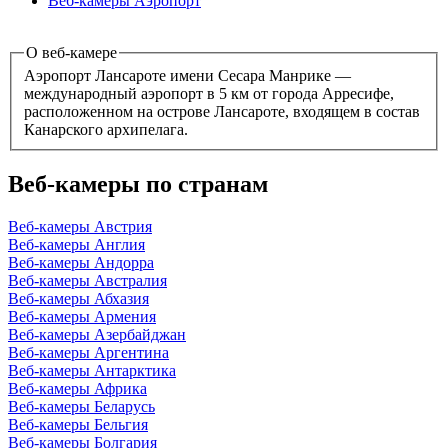
Веб-камеры Аэропорт
О веб-камере
Аэропорт Лансароте имени Сесара Манрике —
международный аэропорт в 5 км от города Арресифе,
расположенном на острове Лансароте, входящем в состав
Канарского архипелага.
Веб-камеры по странам
Веб-камеры Австрия
Веб-камеры Англия
Веб-камеры Андорра
Веб-камеры Австралия
Веб-камеры Абхазия
Веб-камеры Армения
Веб-камеры Азербайджан
Веб-камеры Аргентина
Веб-камеры Антарктика
Веб-камеры Африка
Веб-камеры Беларусь
Веб-камеры Бельгия
Веб-камеры Болгария