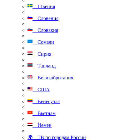
Швеция
Словения
Словакия
Сомали
Сирия
Таиланд
Великобритания
США
Венесуэла
Вьетнам
Йемен
🌍 ТВ по городам России