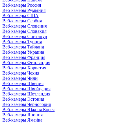
Веб-камеры Россия
Веб-камеры Румыния
Веб-камеры США
Веб-камеры Сербия
Веб-камеры Словения
Веб-камеры Словакия
Веб-камеры Сингапур
Веб-камеры Турция
Веб-камеры Тайланд
Веб-камеры Украина
Веб-камеры Франция
Веб-камеры Финляндия
Веб-камеры Хорватия
Веб-камеры Чехия
Веб-камеры Чили
Веб-камеры Швеция
Веб-камеры Швейцария
Веб-камеры Шотландия
Веб-камеры Эстония
Веб-камеры Черногория
Веб-камеры Южная Корея
Веб-камеры Япония
Веб-камеры Ямайка