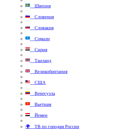
Швеция
Словения
Словакия
Сомали
Сирия
Таиланд
Великобритания
США
Венесуэла
Вьетнам
Йемен
🌍 ТВ по городам России