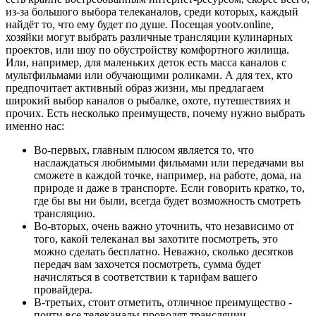
из-за большого выбора телеканалов, среди которых, каждый
найдёт то, что ему будет по душе. Посещая yootv.online,
хозяйки могут выбрать различные трансляции кулинарных
проектов, или шоу по обустройству комфортного жилища.
Или, например, для маленьких деток есть масса каналов с
мультфильмами или обучающими роликами. А для тех, кто
предпочитает активный образ жизни, мы предлагаем
широкий выбор каналов о рыбалке, охоте, путешествиях и
прочих. Есть несколько преимуществ, почему нужно выбрать
именно нас:
Во-первых, главным плюсом является то, что
наслаждаться любимыми фильмами или передачами вы
сможете в каждой точке, например, на работе, дома, на
природе и даже в транспорте. Если говорить кратко, то,
где бы вы ни были, всегда будет возможность смотреть
трансляцию.
Во-вторых, очень важно уточнить, что независимо от
того, какой телеканал вы захотите посмотреть, это
можно сделать бесплатно. Неважно, сколько десятков
передач вам захочется посмотреть, сумма будет
начисляться в соответствии к тарифам вашего
провайдера.
В-третьих, стоит отметить, отличное преимущество -
почти все телеканалы проводят трансляции