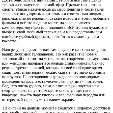
Достаточно зайти к нам на сайт, выбрать понравившейся
телеканал и запустить прямой эфир. Прямые трансляции
спорта, эфиры международных мероприятий и фестивалей,
телешоу с популярными артистами и известными людьми,
развлекательные передачи, свежие новости и всеми любимые
фильмы и всё это в одном месте, на экране вашего
компьютера, ноутбука или планшета. Всё что вам нужно это
выбрать свой любимый телеканал, а мы предоставим вам
наиболее удобный просмотр онлайн тв в самом лучшем
качестве.
Наш ресурс предлагает вам самое лучшее качество вещания
ваших любимых телеканалов. Так как развитие новых
технологий не стоит на месте, жизнь современного мужчины
или женщины набирает всё больше динамичности. Сейчас
редко встречаешь людей, которые в своё свободное время
сидят под телевизорами, можно сказать, что мало кто ними
пользуется. На сегодняшний день довольно популярным
проведением досуга есть «всемирная паутина» - интернет.
Ведь это очень удобно, можно взять в руки ноутбук или
смартфон, сесть в уютном месте как на улице, так и в
квартире, нажать пару кнопок и всё, любимая передача или
интересный сериал уже на вашем экране.
ТВ онлайн на данный момент находится в широком доступе и
есть крайне востребованным интернет-ресурсом, скорее всего,