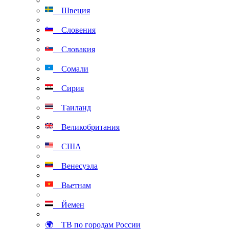
Швеция
Словения
Словакия
Сомали
Сирия
Таиланд
Великобритания
США
Венесуэла
Вьетнам
Йемен
🌍 ТВ по городам России