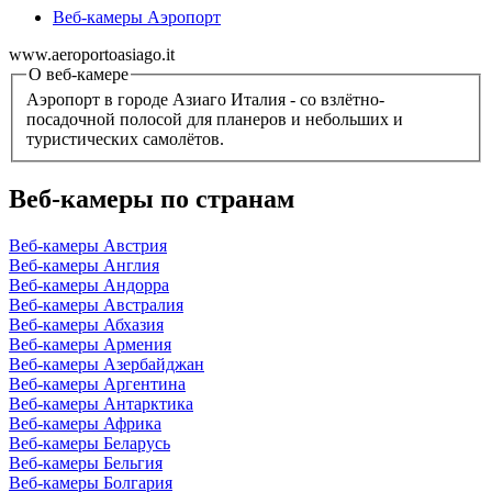
Веб-камеры Аэропорт
www.aeroportoasiago.it
О веб-камере
Аэропорт в городе Азиаго Италия - со взлётно-
посадочной полосой для планеров и небольших и
туристических самолётов.
Веб-камеры по странам
Веб-камеры Австрия
Веб-камеры Англия
Веб-камеры Андорра
Веб-камеры Австралия
Веб-камеры Абхазия
Веб-камеры Армения
Веб-камеры Азербайджан
Веб-камеры Аргентина
Веб-камеры Антарктика
Веб-камеры Африка
Веб-камеры Беларусь
Веб-камеры Бельгия
Веб-камеры Болгария