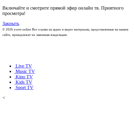
Включайте и смотрите прямой эфир онлайн тв. Приятного
просмотра!
Закрыть
© 2026 yootv.online Все ссылки на аудио и видео материалы, представленные на нашем
сайте, принадлежат их законным владельцам.
Live TV
Music TV
Kino TV
Kids TV
Sport TV
<