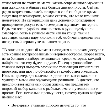
технологий не стоит на месте, жизнь современного мужчины
или женщины набирает всё больше динамичности. Сейчас
редко встречаешь людей, которые в своё свободное время
сидят под телевизорами, можно сказать, что мало кто ними
пользуется. На сегодняшний день довольно популярным
проведением досуга есть «всемирная паутина» - интернет.
Ведь это очень удобно, можно взять в руки ноутбук или
смартфон, сесть в уютном месте как на улице, так и в
квартире, нажать пару кнопок и всё, любимая передача или
интересный сериал уже на вашем экране.
ТВ онлайн на данный момент находится в широком доступе и
есть крайне востребованным интернет-ресурсом, скорее всего,
из-за большого выбора телеканалов, среди которых, каждый
найдёт то, что ему будет по душе. Посещая yootv.online,
хозяйки могут выбрать различные трансляции кулинарных
проектов, или шоу по обустройству комфортного жилища.
Или, например, для маленьких деток есть масса каналов с
мультфильмами или обучающими роликами. А для тех, кто
предпочитает активный образ жизни, мы предлагаем
широкий выбор каналов о рыбалке, охоте, путешествиях и
прочих. Есть несколько преимуществ, почему нужно выбрать
именно нас:
Во-первых, главным плюсом является то, что