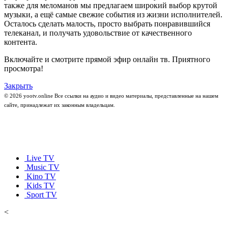
также для меломанов мы предлагаем широкий выбор крутой
музыки, а ещё самые свежие события из жизни исполнителей.
Осталось сделать малость, просто выбрать понравившийся
телеканал, и получать удовольствие от качественного
контента.
Включайте и смотрите прямой эфир онлайн тв. Приятного
просмотра!
Закрыть
© 2026 yootv.online Все ссылки на аудио и видео материалы, представленные на нашем
сайте, принадлежат их законным владельцам.
Live TV
Music TV
Kino TV
Kids TV
Sport TV
<