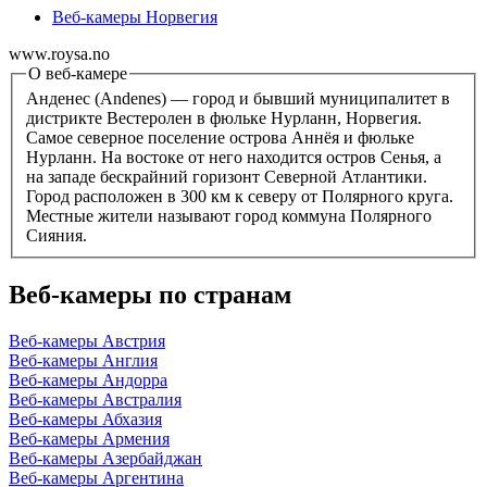
Веб-камеры Норвегия
www.roysa.no
О веб-камере
Анденес (Andenes) — город и бывший муниципалитет в
дистрикте Вестеролен в фюльке Нурланн, Норвегия.
Самое северное поселение острова Аннёя и фюльке
Нурланн. На востоке от него находится остров Сенья, а
на западе бескрайний горизонт Северной Атлантики.
Город расположен в 300 км к северу от Полярного круга.
Местные жители называют город коммуна Полярного
Сияния.
Веб-камеры по странам
Веб-камеры Австрия
Веб-камеры Англия
Веб-камеры Андорра
Веб-камеры Австралия
Веб-камеры Абхазия
Веб-камеры Армения
Веб-камеры Азербайджан
Веб-камеры Аргентина