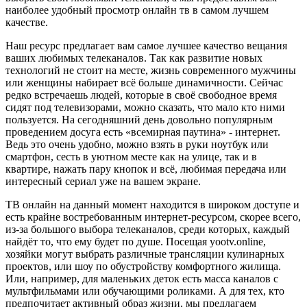
наиболее удобный просмотр онлайн тв в самом лучшем
качестве.
Наш ресурс предлагает вам самое лучшее качество вещания
ваших любимых телеканалов. Так как развитие новых
технологий не стоит на месте, жизнь современного мужчины
или женщины набирает всё больше динамичности. Сейчас
редко встречаешь людей, которые в своё свободное время
сидят под телевизорами, можно сказать, что мало кто ними
пользуется. На сегодняшний день довольно популярным
проведением досуга есть «всемирная паутина» - интернет.
Ведь это очень удобно, можно взять в руки ноутбук или
смартфон, сесть в уютном месте как на улице, так и в
квартире, нажать пару кнопок и всё, любимая передача или
интересный сериал уже на вашем экране.
ТВ онлайн на данный момент находится в широком доступе и
есть крайне востребованным интернет-ресурсом, скорее всего,
из-за большого выбора телеканалов, среди которых, каждый
найдёт то, что ему будет по душе. Посещая yootv.online,
хозяйки могут выбрать различные трансляции кулинарных
проектов, или шоу по обустройству комфортного жилища.
Или, например, для маленьких деток есть масса каналов с
мультфильмами или обучающими роликами. А для тех, кто
предпочитает активный образ жизни, мы предлагаем