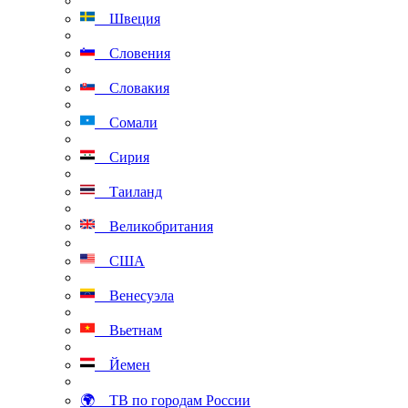
Швеция
Словения
Словакия
Сомали
Сирия
Таиланд
Великобритания
США
Венесуэла
Вьетнам
Йемен
🌍 ТВ по городам России