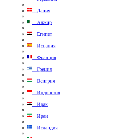
Дания
Алжир
Египет
Испания
Франция
Греция
Венгрия
Индонезия
Ирак
Иран
Исландия