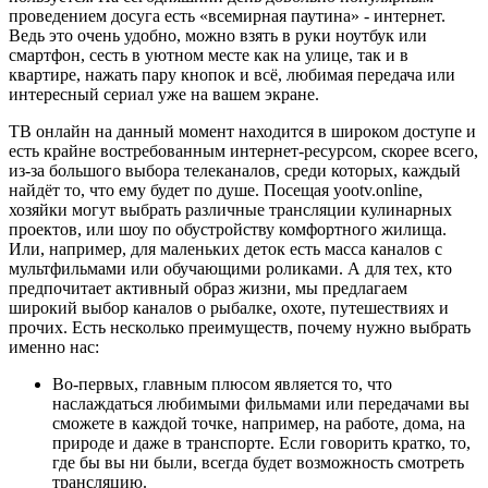
проведением досуга есть «всемирная паутина» - интернет.
Ведь это очень удобно, можно взять в руки ноутбук или
смартфон, сесть в уютном месте как на улице, так и в
квартире, нажать пару кнопок и всё, любимая передача или
интересный сериал уже на вашем экране.
ТВ онлайн на данный момент находится в широком доступе и
есть крайне востребованным интернет-ресурсом, скорее всего,
из-за большого выбора телеканалов, среди которых, каждый
найдёт то, что ему будет по душе. Посещая yootv.online,
хозяйки могут выбрать различные трансляции кулинарных
проектов, или шоу по обустройству комфортного жилища.
Или, например, для маленьких деток есть масса каналов с
мультфильмами или обучающими роликами. А для тех, кто
предпочитает активный образ жизни, мы предлагаем
широкий выбор каналов о рыбалке, охоте, путешествиях и
прочих. Есть несколько преимуществ, почему нужно выбрать
именно нас:
Во-первых, главным плюсом является то, что
наслаждаться любимыми фильмами или передачами вы
сможете в каждой точке, например, на работе, дома, на
природе и даже в транспорте. Если говорить кратко, то,
где бы вы ни были, всегда будет возможность смотреть
трансляцию.