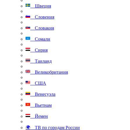
Швеция
Словения
Словакия
Сомали
Сирия
Таиланд
Великобритания
США
Венесуэла
Вьетнам
Йемен
🌍 ТВ по городам России