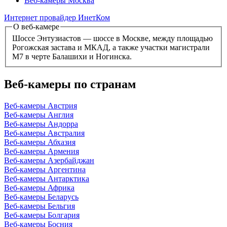
Веб-камеры Москва
Интернет провайдер ИнетКом
О веб-камере
Шоссе Энтузиастов — шоссе в Москве, между площадью
Рогожская застава и МКАД, а также участки магистрали
М7 в черте Балашихи и Ногинска.
Веб-камеры по странам
Веб-камеры Австрия
Веб-камеры Англия
Веб-камеры Андорра
Веб-камеры Австралия
Веб-камеры Абхазия
Веб-камеры Армения
Веб-камеры Азербайджан
Веб-камеры Аргентина
Веб-камеры Антарктика
Веб-камеры Африка
Веб-камеры Беларусь
Веб-камеры Бельгия
Веб-камеры Болгария
Веб-камеры Босния