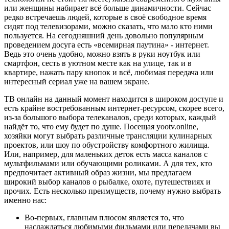
или женщины набирает всё больше динамичности. Сейчас
редко встречаешь людей, которые в своё свободное время
сидят под телевизорами, можно сказать, что мало кто ними
пользуется. На сегодняшний день довольно популярным
проведением досуга есть «всемирная паутина» - интернет.
Ведь это очень удобно, можно взять в руки ноутбук или
смартфон, сесть в уютном месте как на улице, так и в
квартире, нажать пару кнопок и всё, любимая передача или
интересный сериал уже на вашем экране.
ТВ онлайн на данный момент находится в широком доступе и
есть крайне востребованным интернет-ресурсом, скорее всего,
из-за большого выбора телеканалов, среди которых, каждый
найдёт то, что ему будет по душе. Посещая yootv.online,
хозяйки могут выбрать различные трансляции кулинарных
проектов, или шоу по обустройству комфортного жилища.
Или, например, для маленьких деток есть масса каналов с
мультфильмами или обучающими роликами. А для тех, кто
предпочитает активный образ жизни, мы предлагаем
широкий выбор каналов о рыбалке, охоте, путешествиях и
прочих. Есть несколько преимуществ, почему нужно выбрать
именно нас:
Во-первых, главным плюсом является то, что
наслаждаться любимыми фильмами или передачами вы