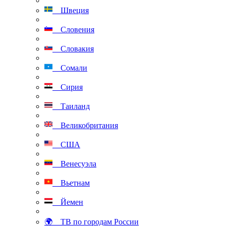
Швеция
Словения
Словакия
Сомали
Сирия
Таиланд
Великобритания
США
Венесуэла
Вьетнам
Йемен
🌍 ТВ по городам России