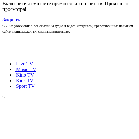
Включайте и смотрите прямой эфир онлайн тв. Приятного
просмотра!
Закрыть
© 2026 yootv.online Все ссылки на аудио и видео материалы, представленные на нашем
сайте, принадлежат их законным владельцам.
Live TV
Music TV
Kino TV
Kids TV
Sport TV
<