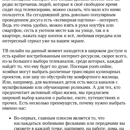
редко встречаешь людей, которые в своё свободное время
сидят под телевизорами, можно сказать, что мало кто ними
пользуется. На сегодняшний день довольно популярным
проведением досуга есть «всемирная паутина» - интернет.
Ведь это очень удобно, можно взять в руки ноутбук или
смартфон, сесть в уютном месте как на улице, так и в
квартире, нажать пару кнопок и всё, любимая передача или
интересный сериал уже на вашем экране.
ТВ онлайн на данный момент находится в широком доступе и
есть крайне востребованным интернет-ресурсом, скорее всего,
из-за большого выбора телеканалов, среди которых, каждый
найдёт то, что ему будет по душе. Посещая yootv.online,
хозяйки могут выбрать различные трансляции кулинарных
проектов, или шоу по обустройству комфортного жилища.
Или, например, для маленьких деток есть масса каналов с
мультфильмами или обучающими роликами. А для тех, кто
предпочитает активный образ жизни, мы предлагаем
широкий выбор каналов о рыбалке, охоте, путешествиях и
прочих. Есть несколько преимуществ, почему нужно выбрать
именно нас:
Во-первых, главным плюсом является то, что
наслаждаться любимыми фильмами или передачами вы
сможете в каждой точке, например, на работе, дома, на