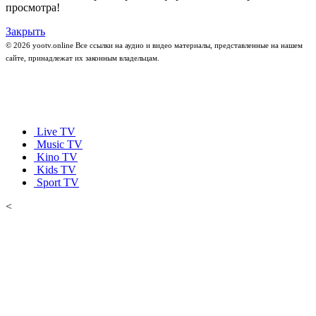
просмотра!
Закрыть
© 2026 yootv.online Все ссылки на аудио и видео материалы, представленные на нашем
сайте, принадлежат их законным владельцам.
Live TV
Music TV
Kino TV
Kids TV
Sport TV
<