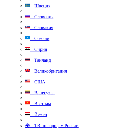
Швеция
Словения
Словакия
Сомали
Сирия
Таиланд
Великобритания
США
Венесуэла
Вьетнам
Йемен
🌍 ТВ по городам России