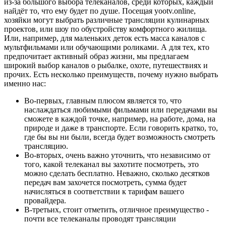
из-за большого выбора телеканалов, среди которых, каждый
найдёт то, что ему будет по душе. Посещая yootv.online,
хозяйки могут выбрать различные трансляции кулинарных
проектов, или шоу по обустройству комфортного жилища.
Или, например, для маленьких деток есть масса каналов с
мультфильмами или обучающими роликами. А для тех, кто
предпочитает активный образ жизни, мы предлагаем
широкий выбор каналов о рыбалке, охоте, путешествиях и
прочих. Есть несколько преимуществ, почему нужно выбрать
именно нас:
Во-первых, главным плюсом является то, что
наслаждаться любимыми фильмами или передачами вы
сможете в каждой точке, например, на работе, дома, на
природе и даже в транспорте. Если говорить кратко, то,
где бы вы ни были, всегда будет возможность смотреть
трансляцию.
Во-вторых, очень важно уточнить, что независимо от
того, какой телеканал вы захотите посмотреть, это
можно сделать бесплатно. Неважно, сколько десятков
передач вам захочется посмотреть, сумма будет
начисляться в соответствии к тарифам вашего
провайдера.
В-третьих, стоит отметить, отличное преимущество -
почти все телеканалы проводят трансляции