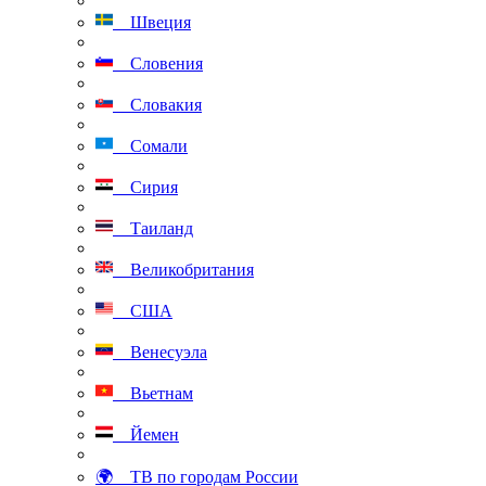
Швеция
Словения
Словакия
Сомали
Сирия
Таиланд
Великобритания
США
Венесуэла
Вьетнам
Йемен
🌍 ТВ по городам России