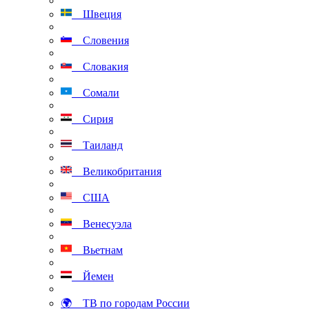
Швеция
Словения
Словакия
Сомали
Сирия
Таиланд
Великобритания
США
Венесуэла
Вьетнам
Йемен
🌍 ТВ по городам России