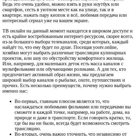
Ведь это очень удобно, можно взять в руки ноутбук или
смартфон, сесть в уютном месте как на улице, так и в
квартире, нажать пару кнопок и всё, любимая передача или
интересный сериал уже на вашем экране.
ТВ онлайн на данный момент находится в широком доступе и
есть крайне востребованным интернет-ресурсом, скорее всего,
из-за большого выбора телеканалов, среди которых, каждый
найдёт то, что ему будет по душе. Посещая yootv.online,
хозяйки могут выбрать различные трансляции кулинарных
проектов, или шоу по обустройству комфортного жилища.
Или, например, для маленьких деток есть масса каналов с
мультфильмами или обучающими роликами. А для тех, кто
предпочитает активный образ жизни, мы предлагаем
широкий выбор каналов о рыбалке, охоте, путешествиях и
прочих. Есть несколько преимуществ, почему нужно выбрать
именно нас:
Во-первых, главным плюсом является то, что
наслаждаться любимыми фильмами или передачами вы
сможете в каждой точке, например, на работе, дома, на
природе и даже в транспорте. Если говорить кратко, то,
где бы вы ни были, всегда будет возможность смотреть
трансляцию.
Во-вторых, очень важно уточнить, что независимо от