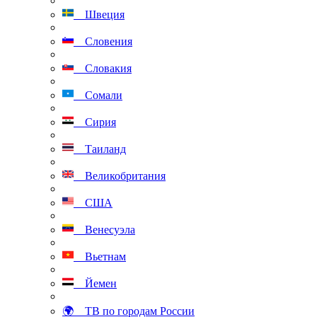
Швеция
Словения
Словакия
Сомали
Сирия
Таиланд
Великобритания
США
Венесуэла
Вьетнам
Йемен
🌍 ТВ по городам России