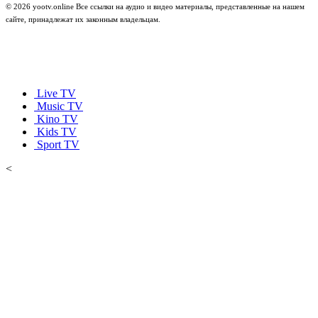
© 2026 yootv.online Все ссылки на аудио и видео материалы, представленные на нашем
сайте, принадлежат их законным владельцам.
Live TV
Music TV
Kino TV
Kids TV
Sport TV
<