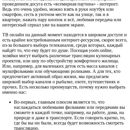
проведением досуга есть «всемирная паутина» - интернет.
Ведь это очень удобно, можно взять в руки ноутбук или
смартфон, сесть в уютном месте как на улице, так и в
квартире, нажать пару кнопок и всё, любимая передача или
интересный сериал уже на вашем экране.
ТВ онлайн на данный момент находится в широком доступе и
есть крайне востребованным интернет-ресурсом, скорее всего,
из-за большого выбора телеканалов, среди которых, каждый
найдёт то, что ему будет по душе. Посещая yootv.online,
хозяйки могут выбрать различные трансляции кулинарных
проектов, или шоу по обустройству комфортного жилища.
Или, например, для маленьких деток есть масса каналов с
мультфильмами или обучающими роликами. А для тех, кто
предпочитает активный образ жизни, мы предлагаем
широкий выбор каналов о рыбалке, охоте, путешествиях и
прочих. Есть несколько преимуществ, почему нужно выбрать
именно нас:
Во-первых, главным плюсом является то, что
наслаждаться любимыми фильмами или передачами вы
сможете в каждой точке, например, на работе, дома, на
природе и даже в транспорте. Если говорить кратко, то,
где бы вы ни были, всегда будет возможность смотреть
трансляцию.