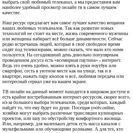
выбрать свой любимый телеканал, а мы предоставим вам
наиболее удобный просмотр онлайн тв в самом лучшем
качестве.
Наш ресурс предлагает вам самое лучшее качество вещания
ваших любимых телеканалов. Так как развитие новых
технологий не стоит на месте, жизнь современного мужчины
или женщины набирает всё больше динамичности. Сейчас
редко встречаешь людей, которые в своё свободное время
сидят под телевизорами, можно сказать, что мало кто ними
пользуется. На сегодняшний день довольно популярным
проведением досуга есть «всемирная паутина» - интернет.
Ведь это очень удобно, можно взять в руки ноутбук или
смартфон, сесть в уютном месте как на улице, так и в
квартире, нажать пару кнопок и всё, любимая передача или
интересный сериал уже на вашем экране.
ТВ онлайн на данный момент находится в широком доступе и
есть крайне востребованным интернет-ресурсом, скорее всего,
из-за большого выбора телеканалов, среди которых, каждый
найдёт то, что ему будет по душе. Посещая yootv.online,
хозяйки могут выбрать различные трансляции кулинарных
проектов, или шоу по обустройству комфортного жилища.
Или, например, для маленьких деток есть масса каналов с
мультфильмами или обучающими роликами. А для тех, кто