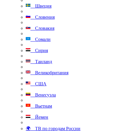
Швеция
Словения
Словакия
Сомали
Сирия
Таиланд
Великобритания
США
Венесуэла
Вьетнам
Йемен
🌍 ТВ по городам России