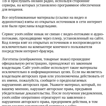
ТВ и прослушать онлайн радио, используя сторонние
серверы, на которых установлено программное обеспечения
для вещания.
Все опубликованные материалы (ссылки на видео и
аудиопотоки) взяты из открытых источников в сети интернет
или были присланы владельцами.
Сервис yootv.online никак не связан с видео-потоками и аудио-
потоками, проходящими через плеер, установленный на сайте.
Код плеера взят из открытых источников и воспроизводится
исключительно на компьютере конечного пользователя
посредством интернет-браузера.
Логотипы (изображения, товарные знаки) прошедшие
официальную регистрацию, принадлежат их законным
владельцам. Сайт yootv.online использует такие материалы
исключительно в информационных целях. Если вы являетесь
владельцем авторских прав или уполномочены действовать от
их имени, пожалуйста, сообщите о предполагаемых
нарушениях авторских прав. Укажите материал, который, по
вашему мнению, нарушает авторские права, предъявив
убедительные доказательства. После получения уведомления,
yootv.online оперативно отреагирует на заявления о
нарушении авторского права, предпримем действия, в том
числе удалим оспариваемый материал с сайта.