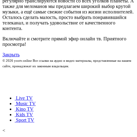
регулярно транслируются новости со всех уголков планеты. А
также для меломанов мы предлагаем широкий выбор крутой
музыки, а ещё самые свежие события из жизни исполнителей.
Осталось сделать малость, просто выбрать понравившийся
телеканал, и получать удовольствие от качественного
контента.
Включайте и смотрите прямой эфир онлайн тв. Приятного
просмотра!
Закрыть
© 2026 yootv.online Все ссылки на аудио и видео материалы, представленные на нашем
сайте, принадлежат их законным владельцам.
Live TV
Music TV
Kino TV
Kids TV
Sport TV
<