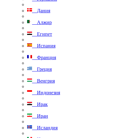
Дания
Алжир
Египет
Испания
Франция
Греция
Венгрия
Индонезия
Ирак
Иран
Исландия