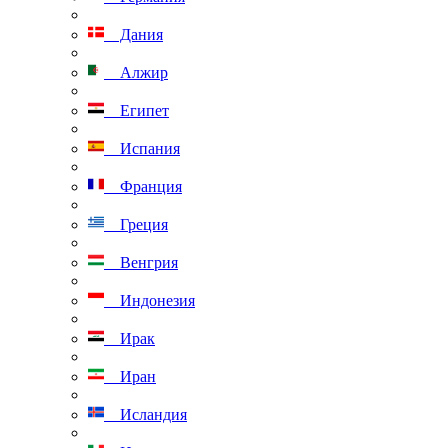
Дания
Алжир
Египет
Испания
Франция
Греция
Венгрия
Индонезия
Ирак
Иран
Исландия