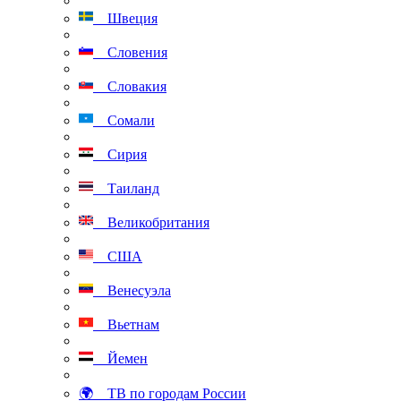
Швеция
Словения
Словакия
Сомали
Сирия
Таиланд
Великобритания
США
Венесуэла
Вьетнам
Йемен
🌍 ТВ по городам России