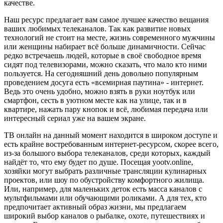
качестве.
Наш ресурс предлагает вам самое лучшее качество вещания
ваших любимых телеканалов. Так как развитие новых
технологий не стоит на месте, жизнь современного мужчины
или женщины набирает всё больше динамичности. Сейчас
редко встречаешь людей, которые в своё свободное время
сидят под телевизорами, можно сказать, что мало кто ними
пользуется. На сегодняшний день довольно популярным
проведением досуга есть «всемирная паутина» - интернет.
Ведь это очень удобно, можно взять в руки ноутбук или
смартфон, сесть в уютном месте как на улице, так и в
квартире, нажать пару кнопок и всё, любимая передача или
интересный сериал уже на вашем экране.
ТВ онлайн на данный момент находится в широком доступе и
есть крайне востребованным интернет-ресурсом, скорее всего,
из-за большого выбора телеканалов, среди которых, каждый
найдёт то, что ему будет по душе. Посещая yootv.online,
хозяйки могут выбрать различные трансляции кулинарных
проектов, или шоу по обустройству комфортного жилища.
Или, например, для маленьких деток есть масса каналов с
мультфильмами или обучающими роликами. А для тех, кто
предпочитает активный образ жизни, мы предлагаем
широкий выбор каналов о рыбалке, охоте, путешествиях и