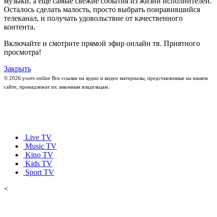
музыки, а ещё самые свежие события из жизни исполнителей.
Осталось сделать малость, просто выбрать понравившийся
телеканал, и получать удовольствие от качественного
контента.
Включайте и смотрите прямой эфир онлайн тв. Приятного
просмотра!
Закрыть
© 2026 yootv.online Все ссылки на аудио и видео материалы, представленные на нашем
сайте, принадлежат их законным владельцам.
Live TV
Music TV
Kino TV
Kids TV
Sport TV
<