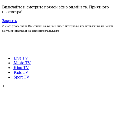
Включайте и смотрите прямой эфир онлайн тв. Приятного
просмотра!
Закрыть
© 2026 yootv.online Все ссылки на аудио и видео материалы, представленные на нашем
сайте, принадлежат их законным владельцам.
Live TV
Music TV
Kino TV
Kids TV
Sport TV
<