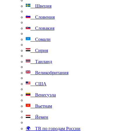
Швеция
Словения
Словакия
Сомали
Сирия
Таиланд
Великобритания
США
Венесуэла
Вьетнам
Йемен
🌍 ТВ по городам России