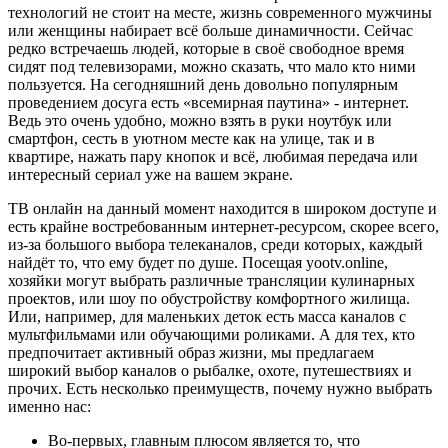
технологий не стоит на месте, жизнь современного мужчины
или женщины набирает всё больше динамичности. Сейчас
редко встречаешь людей, которые в своё свободное время
сидят под телевизорами, можно сказать, что мало кто ними
пользуется. На сегодняшний день довольно популярным
проведением досуга есть «всемирная паутина» - интернет.
Ведь это очень удобно, можно взять в руки ноутбук или
смартфон, сесть в уютном месте как на улице, так и в
квартире, нажать пару кнопок и всё, любимая передача или
интересный сериал уже на вашем экране.
ТВ онлайн на данный момент находится в широком доступе и
есть крайне востребованным интернет-ресурсом, скорее всего,
из-за большого выбора телеканалов, среди которых, каждый
найдёт то, что ему будет по душе. Посещая yootv.online,
хозяйки могут выбрать различные трансляции кулинарных
проектов, или шоу по обустройству комфортного жилища.
Или, например, для маленьких деток есть масса каналов с
мультфильмами или обучающими роликами. А для тех, кто
предпочитает активный образ жизни, мы предлагаем
широкий выбор каналов о рыбалке, охоте, путешествиях и
прочих. Есть несколько преимуществ, почему нужно выбрать
именно нас:
Во-первых, главным плюсом является то, что