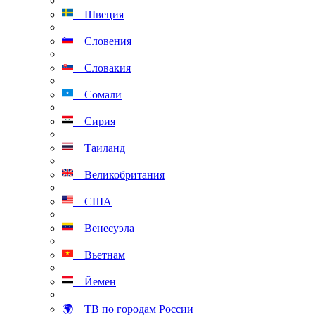
Швеция
Словения
Словакия
Сомали
Сирия
Таиланд
Великобритания
США
Венесуэла
Вьетнам
Йемен
🌍 ТВ по городам России