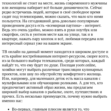
технологий не стоит на месте, жизнь современного мужчины
или женщины набирает всё больше динамичности. Сейчас
редко встречаешь людей, которые в своё свободное время
сидят под телевизорами, можно сказать, что мало кто ними
пользуется. На сегодняшний день довольно популярным
проведением досуга есть «всемирная паутина» - интернет.
Ведь это очень удобно, можно взять в руки ноутбук или
смартфон, сесть в уютном месте как на улице, так и в
квартире, нажать пару кнопок и всё, любимая передача или
интересный сериал уже на вашем экране.
ТВ онлайн на данный момент находится в широком доступе и
есть крайне востребованным интернет-ресурсом, скорее всего,
из-за большого выбора телеканалов, среди которых, каждый
найдёт то, что ему будет по душе. Посещая yootv.online,
хозяйки могут выбрать различные трансляции кулинарных
проектов, или шоу по обустройству комфортного жилища.
Или, например, для маленьких деток есть масса каналов с
мультфильмами или обучающими роликами. А для тех, кто
предпочитает активный образ жизни, мы предлагаем
широкий выбор каналов о рыбалке, охоте, путешествиях и
прочих. Есть несколько преимуществ, почему нужно выбрать
именно нас:
Во-первых, главным плюсом является то, что