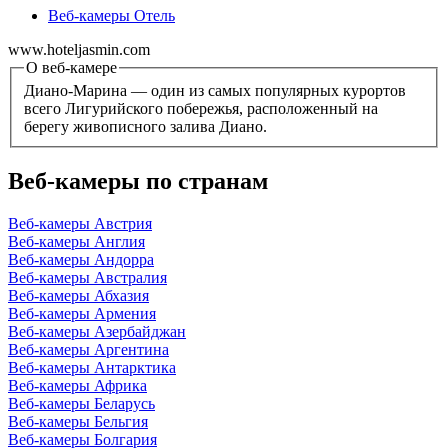
Веб-камеры Отель
www.hoteljasmin.com
О веб-камере
Диано-Марина — один из самых популярных курортов
всего Лигурийского побережья, расположенный на
берегу живописного залива Диано.
Веб-камеры по странам
Веб-камеры Австрия
Веб-камеры Англия
Веб-камеры Андорра
Веб-камеры Австралия
Веб-камеры Абхазия
Веб-камеры Армения
Веб-камеры Азербайджан
Веб-камеры Аргентина
Веб-камеры Антарктика
Веб-камеры Африка
Веб-камеры Беларусь
Веб-камеры Бельгия
Веб-камеры Болгария