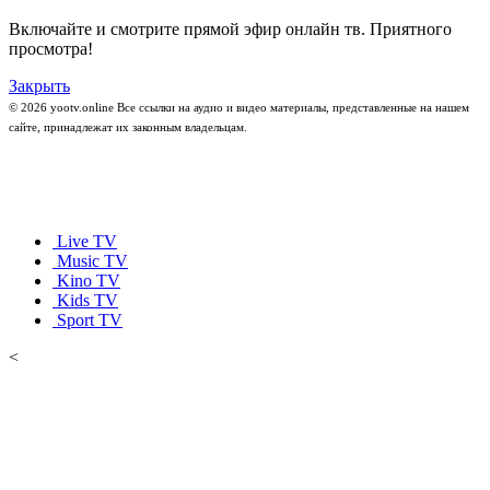
Включайте и смотрите прямой эфир онлайн тв. Приятного
просмотра!
Закрыть
© 2026 yootv.online Все ссылки на аудио и видео материалы, представленные на нашем
сайте, принадлежат их законным владельцам.
Live TV
Music TV
Kino TV
Kids TV
Sport TV
<