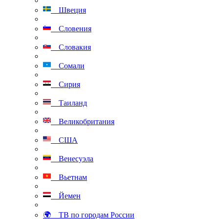
Швеция
Словения
Словакия
Сомали
Сирия
Таиланд
Великобритания
США
Венесуэла
Вьетнам
Йемен
🌍 ТВ по городам России