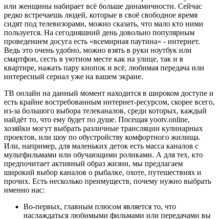
или женщины набирает всё больше динамичности. Сейчас
редко встречаешь людей, которые в своё свободное время
сидят под телевизорами, можно сказать, что мало кто ними
пользуется. На сегодняшний день довольно популярным
проведением досуга есть «всемирная паутина» - интернет.
Ведь это очень удобно, можно взять в руки ноутбук или
смартфон, сесть в уютном месте как на улице, так и в
квартире, нажать пару кнопок и всё, любимая передача или
интересный сериал уже на вашем экране.
ТВ онлайн на данный момент находится в широком доступе и
есть крайне востребованным интернет-ресурсом, скорее всего,
из-за большого выбора телеканалов, среди которых, каждый
найдёт то, что ему будет по душе. Посещая yootv.online,
хозяйки могут выбрать различные трансляции кулинарных
проектов, или шоу по обустройству комфортного жилища.
Или, например, для маленьких деток есть масса каналов с
мультфильмами или обучающими роликами. А для тех, кто
предпочитает активный образ жизни, мы предлагаем
широкий выбор каналов о рыбалке, охоте, путешествиях и
прочих. Есть несколько преимуществ, почему нужно выбрать
именно нас:
Во-первых, главным плюсом является то, что
наслаждаться любимыми фильмами или передачами вы