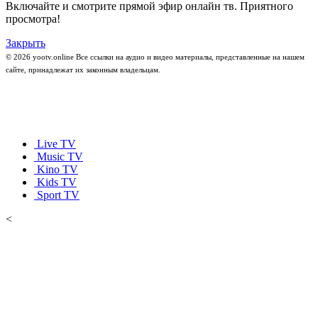
Включайте и смотрите прямой эфир онлайн тв. Приятного
просмотра!
Закрыть
© 2026 yootv.online Все ссылки на аудио и видео материалы, представленные на нашем
сайте, принадлежат их законным владельцам.
Live TV
Music TV
Kino TV
Kids TV
Sport TV
<