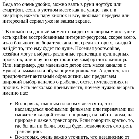
Ведь это очень удобно, можно взять в руки ноутбук или
смартфон, сесть в уютном месте как на улице, так и в
квартире, нажать пару кнопок и всё, любимая передача или
интересный сериал уже на вашем экране.
ТВ онлайн на данный момент находится в широком доступе и
есть крайне востребованным интернет-ресурсом, скорее всего,
из-за большого выбора телеканалов, среди которых, каждый
найдёт то, что ему будет по душе. Посещая yootv.online,
хозяйки могут выбрать различные трансляции кулинарных
проектов, или шоу по обустройству комфортного жилища.
Или, например, для маленьких деток есть масса каналов с
мультфильмами или обучающими роликами. А для тех, кто
предпочитает активный образ жизни, мы предлагаем
широкий выбор каналов о рыбалке, охоте, путешествиях и
прочих. Есть несколько преимуществ, почему нужно выбрать
именно нас:
Во-первых, главным плюсом является то, что
наслаждаться любимыми фильмами или передачами вы
сможете в каждой точке, например, на работе, дома, на
природе и даже в транспорте. Если говорить кратко, то,
где бы вы ни были, всегда будет возможность смотреть
трансляцию.
Во-вторых, очень важно уточнить, что независимо от