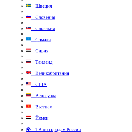
Швеция
Словения
Словакия
Сомали
Сирия
Таиланд
Великобритания
США
Венесуэла
Вьетнам
Йемен
🌍 ТВ по городам России