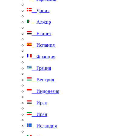
Дания
Алжир
Египет
Испания
Франция
Греция
Венгрия
Индонезия
Ирак
Иран
Исландия