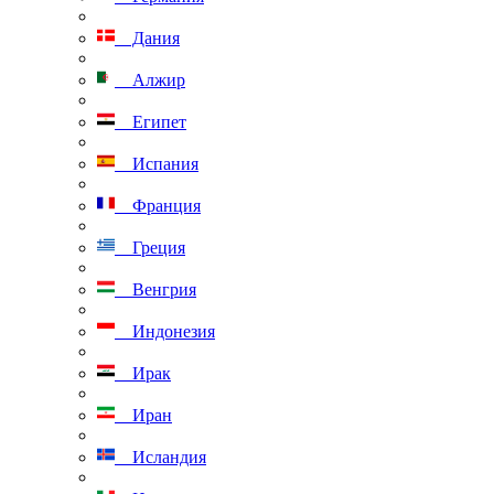
Дания
Алжир
Египет
Испания
Франция
Греция
Венгрия
Индонезия
Ирак
Иран
Исландия