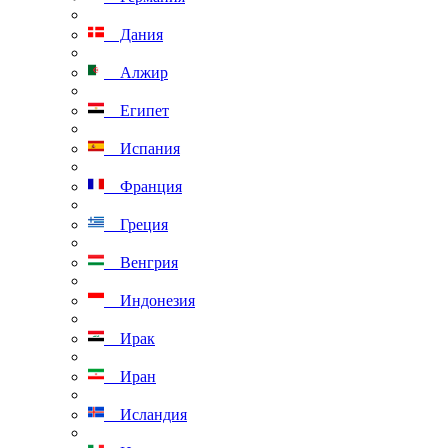
Дания
Алжир
Египет
Испания
Франция
Греция
Венгрия
Индонезия
Ирак
Иран
Исландия