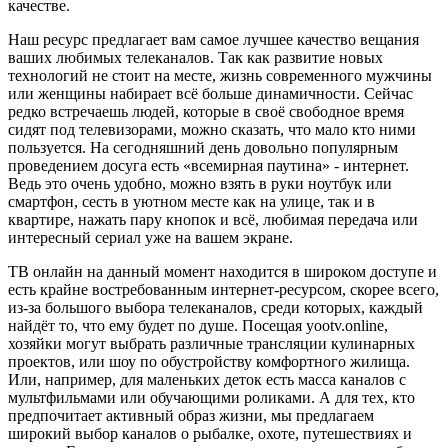
качестве.
Наш ресурс предлагает вам самое лучшее качество вещания
ваших любимых телеканалов. Так как развитие новых
технологий не стоит на месте, жизнь современного мужчины
или женщины набирает всё больше динамичности. Сейчас
редко встречаешь людей, которые в своё свободное время
сидят под телевизорами, можно сказать, что мало кто ними
пользуется. На сегодняшний день довольно популярным
проведением досуга есть «всемирная паутина» - интернет.
Ведь это очень удобно, можно взять в руки ноутбук или
смартфон, сесть в уютном месте как на улице, так и в
квартире, нажать пару кнопок и всё, любимая передача или
интересный сериал уже на вашем экране.
ТВ онлайн на данный момент находится в широком доступе и
есть крайне востребованным интернет-ресурсом, скорее всего,
из-за большого выбора телеканалов, среди которых, каждый
найдёт то, что ему будет по душе. Посещая yootv.online,
хозяйки могут выбрать различные трансляции кулинарных
проектов, или шоу по обустройству комфортного жилища.
Или, например, для маленьких деток есть масса каналов с
мультфильмами или обучающими роликами. А для тех, кто
предпочитает активный образ жизни, мы предлагаем
широкий выбор каналов о рыбалке, охоте, путешествиях и