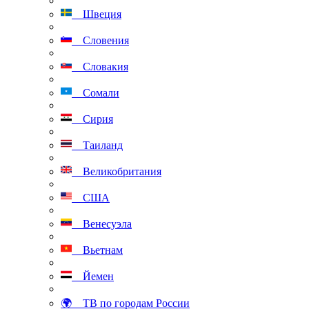
Швеция
Словения
Словакия
Сомали
Сирия
Таиланд
Великобритания
США
Венесуэла
Вьетнам
Йемен
🌍 ТВ по городам России