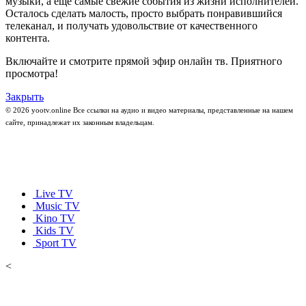
музыки, а ещё самые свежие события из жизни исполнителей.
Осталось сделать малость, просто выбрать понравившийся
телеканал, и получать удовольствие от качественного
контента.
Включайте и смотрите прямой эфир онлайн тв. Приятного
просмотра!
Закрыть
© 2026 yootv.online Все ссылки на аудио и видео материалы, представленные на нашем
сайте, принадлежат их законным владельцам.
Live TV
Music TV
Kino TV
Kids TV
Sport TV
<