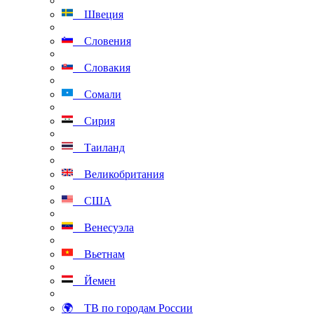
Швеция
Словения
Словакия
Сомали
Сирия
Таиланд
Великобритания
США
Венесуэла
Вьетнам
Йемен
🌍 ТВ по городам России