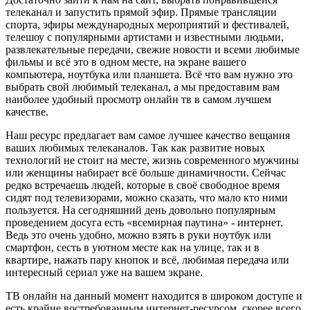
телеканал и запустить прямой эфир. Прямые трансляции
спорта, эфиры международных мероприятий и фестивалей,
телешоу с популярными артистами и известными людьми,
развлекательные передачи, свежие новости и всеми любимые
фильмы и всё это в одном месте, на экране вашего
компьютера, ноутбука или планшета. Всё что вам нужно это
выбрать свой любимый телеканал, а мы предоставим вам
наиболее удобный просмотр онлайн тв в самом лучшем
качестве.
Наш ресурс предлагает вам самое лучшее качество вещания
ваших любимых телеканалов. Так как развитие новых
технологий не стоит на месте, жизнь современного мужчины
или женщины набирает всё больше динамичности. Сейчас
редко встречаешь людей, которые в своё свободное время
сидят под телевизорами, можно сказать, что мало кто ними
пользуется. На сегодняшний день довольно популярным
проведением досуга есть «всемирная паутина» - интернет.
Ведь это очень удобно, можно взять в руки ноутбук или
смартфон, сесть в уютном месте как на улице, так и в
квартире, нажать пару кнопок и всё, любимая передача или
интересный сериал уже на вашем экране.
ТВ онлайн на данный момент находится в широком доступе и
есть крайне востребованным интернет-ресурсом, скорее всего,