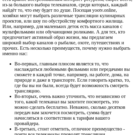
из-за большого выбора телеканалов, среди которых, каждый
найдёт то, что ему будет по душе. Посещая yootv.online,
хозяйки могут выбрать различные трансляции кулинарных
проектов, или шоу по обустройству комфортного жилища.
Или, например, для маленьких деток есть масса каналов с
мультфильмами или обучающими роликами. А для тех, кто
предпочитает активный образ жизни, мы предлагаем
широкий выбор каналов о рыбалке, охоте, путешествиях и
прочих. Есть несколько преимуществ, почему нужно выбрать
именно нас:
Во-первых, главным плюсом является то, что
наслаждаться любимыми фильмами или передачами вы
сможете в каждой точке, например, на работе, дома, на
природе и даже в транспорте. Если говорить кратко, то,
где бы вы ни были, всегда будет возможность смотреть
трансляцию.
Во-вторых, очень важно уточнить, что независимо от
того, какой телеканал вы захотите посмотреть, это
можно сделать бесплатно. Неважно, сколько десятков
передач вам захочется посмотреть, сумма будет
начисляться в соответствии к тарифам вашего
провайдера.
В-третьих, стоит отметить, отличное преимущество -
почти все телеканалы проводят трансляции