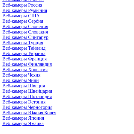
Веб-камеры Россия
Веб-камеры Румыния
Веб-камеры США
Веб-камеры Сербия
Веб-камеры Словения
Веб-камеры Словакия
Веб-камеры Сингапур
Веб-камеры Турция
Веб-камеры Тайланд
Веб-камеры Украина
Веб-камеры Франция
Веб-камеры Финляндия
Веб-камеры Хорватия
Веб-камеры Чехия
Веб-камеры Чили
Веб-камеры Швеция
Веб-камеры Швейцария
Веб-камеры Шотландия
Веб-камеры Эстония
Веб-камеры Черногория
Веб-камеры Южная Корея
Веб-камеры Япония
Веб-камеры Ямайка