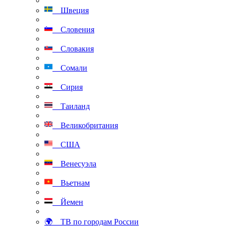
Швеция
Словения
Словакия
Сомали
Сирия
Таиланд
Великобритания
США
Венесуэла
Вьетнам
Йемен
🌍 ТВ по городам России