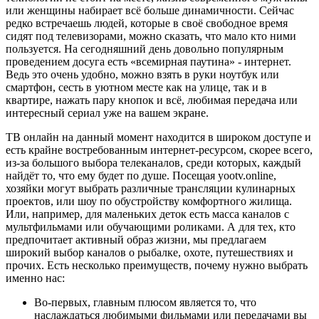
или женщины набирает всё больше динамичности. Сейчас
редко встречаешь людей, которые в своё свободное время
сидят под телевизорами, можно сказать, что мало кто ними
пользуется. На сегодняшний день довольно популярным
проведением досуга есть «всемирная паутина» - интернет.
Ведь это очень удобно, можно взять в руки ноутбук или
смартфон, сесть в уютном месте как на улице, так и в
квартире, нажать пару кнопок и всё, любимая передача или
интересный сериал уже на вашем экране.
ТВ онлайн на данный момент находится в широком доступе и
есть крайне востребованным интернет-ресурсом, скорее всего,
из-за большого выбора телеканалов, среди которых, каждый
найдёт то, что ему будет по душе. Посещая yootv.online,
хозяйки могут выбрать различные трансляции кулинарных
проектов, или шоу по обустройству комфортного жилища.
Или, например, для маленьких деток есть масса каналов с
мультфильмами или обучающими роликами. А для тех, кто
предпочитает активный образ жизни, мы предлагаем
широкий выбор каналов о рыбалке, охоте, путешествиях и
прочих. Есть несколько преимуществ, почему нужно выбрать
именно нас:
Во-первых, главным плюсом является то, что
наслаждаться любимыми фильмами или передачами вы