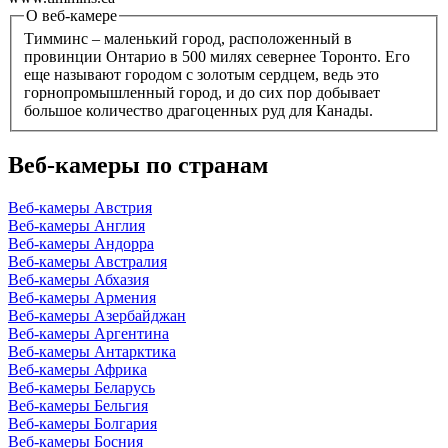
О веб-камере
Тимминс – маленький город, расположенный в
провинции Онтарио в 500 милях севернее Торонто. Его
еще называют городом с золотым сердцем, ведь это
горнопромышленный город, и до сих пор добывает
большое количество драгоценных руд для Канады.
Веб-камеры по странам
Веб-камеры Австрия
Веб-камеры Англия
Веб-камеры Андорра
Веб-камеры Австралия
Веб-камеры Абхазия
Веб-камеры Армения
Веб-камеры Азербайджан
Веб-камеры Аргентина
Веб-камеры Антарктика
Веб-камеры Африка
Веб-камеры Беларусь
Веб-камеры Бельгия
Веб-камеры Болгария
Веб-камеры Босния