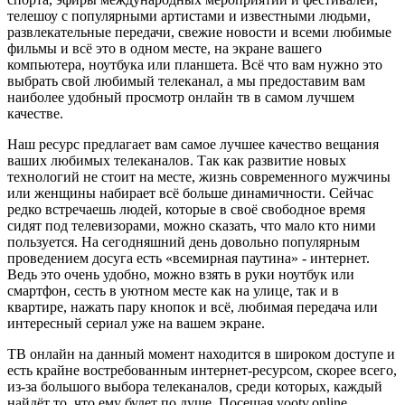
телешоу с популярными артистами и известными людьми,
развлекательные передачи, свежие новости и всеми любимые
фильмы и всё это в одном месте, на экране вашего
компьютера, ноутбука или планшета. Всё что вам нужно это
выбрать свой любимый телеканал, а мы предоставим вам
наиболее удобный просмотр онлайн тв в самом лучшем
качестве.
Наш ресурс предлагает вам самое лучшее качество вещания
ваших любимых телеканалов. Так как развитие новых
технологий не стоит на месте, жизнь современного мужчины
или женщины набирает всё больше динамичности. Сейчас
редко встречаешь людей, которые в своё свободное время
сидят под телевизорами, можно сказать, что мало кто ними
пользуется. На сегодняшний день довольно популярным
проведением досуга есть «всемирная паутина» - интернет.
Ведь это очень удобно, можно взять в руки ноутбук или
смартфон, сесть в уютном месте как на улице, так и в
квартире, нажать пару кнопок и всё, любимая передача или
интересный сериал уже на вашем экране.
ТВ онлайн на данный момент находится в широком доступе и
есть крайне востребованным интернет-ресурсом, скорее всего,
из-за большого выбора телеканалов, среди которых, каждый
найдёт то, что ему будет по душе. Посещая yootv.online,