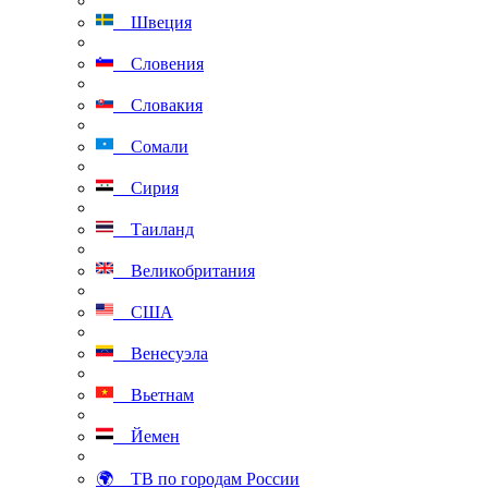
Швеция
Словения
Словакия
Сомали
Сирия
Таиланд
Великобритания
США
Венесуэла
Вьетнам
Йемен
🌍 ТВ по городам России