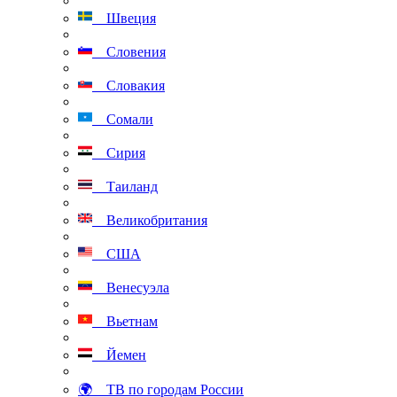
Швеция
Словения
Словакия
Сомали
Сирия
Таиланд
Великобритания
США
Венесуэла
Вьетнам
Йемен
🌍 ТВ по городам России