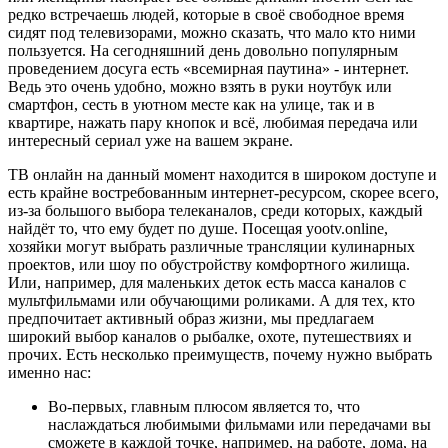
редко встречаешь людей, которые в своё свободное время
сидят под телевизорами, можно сказать, что мало кто ними
пользуется. На сегодняшний день довольно популярным
проведением досуга есть «всемирная паутина» - интернет.
Ведь это очень удобно, можно взять в руки ноутбук или
смартфон, сесть в уютном месте как на улице, так и в
квартире, нажать пару кнопок и всё, любимая передача или
интересный сериал уже на вашем экране.
ТВ онлайн на данный момент находится в широком доступе и
есть крайне востребованным интернет-ресурсом, скорее всего,
из-за большого выбора телеканалов, среди которых, каждый
найдёт то, что ему будет по душе. Посещая yootv.online,
хозяйки могут выбрать различные трансляции кулинарных
проектов, или шоу по обустройству комфортного жилища.
Или, например, для маленьких деток есть масса каналов с
мультфильмами или обучающими роликами. А для тех, кто
предпочитает активный образ жизни, мы предлагаем
широкий выбор каналов о рыбалке, охоте, путешествиях и
прочих. Есть несколько преимуществ, почему нужно выбрать
именно нас:
Во-первых, главным плюсом является то, что
наслаждаться любимыми фильмами или передачами вы
сможете в каждой точке, например, на работе, дома, на