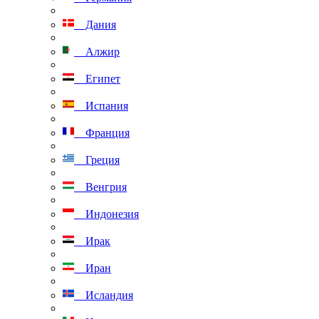
Дания
Алжир
Египет
Испания
Франция
Греция
Венгрия
Индонезия
Ирак
Иран
Исландия